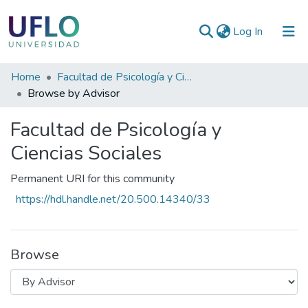
(current)
Log In
Communities
Home
Facultad de Psicología y Ciencias Sociales
&
Browse by Advisor
Collections
Facultad de Psicología y
All of RIUFLO
Ciencias Sociales
Permanent URI for this community
https://hdl.handle.net/20.500.14340/33
Browse