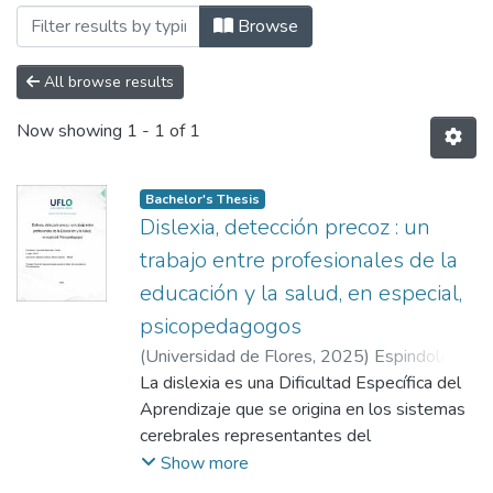
Browsing Facultad de Psicología y Cienc
Browse
All browse results
Now showing
1 - 1 of 1
Bachelor's Thesis
Dislexia, detección precoz : un
trabajo entre profesionales de la
educación y la salud, en especial,
psicopedagogos
(
Universidad de Flores
,
2025
)
Espindola
Machado, Camila
La dislexia es una Dificultad Específica del
;
Bálsamo Estévez, María
Gabriela
Aprendizaje que se origina en los sistemas
cerebrales representantes del
procesamiento fonológico, afectando el
Show more
dominio del lenguaje, la capacidad de