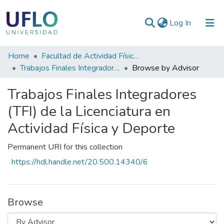
(current)
Log In
Communities
Home
Facultad de Actividad Física y Deporte
&
Trabajos Finales Integradores (TFI) de la Licenciatura en Actividad Física y Deporte
Browse by Advisor
Collections
Trabajos Finales Integradores
All of RIUFLO
(TFI) de la Licenciatura en
Actividad Física y Deporte
Permanent URI for this collection
https://hdl.handle.net/20.500.14340/6
Browse