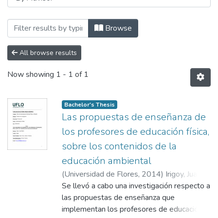
Browsing Trabajos Finales Integradores (T
Browse
All browse results
Now showing
1 - 1 of 1
Bachelor's Thesis
Las propuestas de enseñanza de
los profesores de educación física,
sobre los contenidos de la
educación ambiental
(
Universidad de Flores
,
2014
)
Irigoy, Juan
Martín
Se llevó a cabo una investigación respecto a
;
Sáez, Ana
;
Gómez, Valeria
;
Alonso,
Emiliano
las propuestas de enseñanza que
implementan los profesores de educación