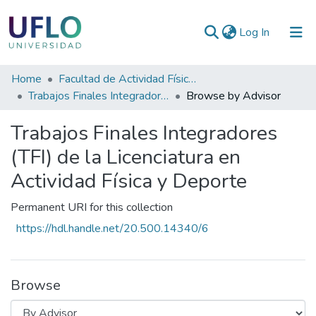
(current)
Log In
Communities
Home
Facultad de Actividad Física y Deporte
&
Trabajos Finales Integradores (TFI) de la Licenciatura en Actividad Física y Deporte
Browse by Advisor
Collections
Trabajos Finales Integradores
All of RIUFLO
(TFI) de la Licenciatura en
Actividad Física y Deporte
Permanent URI for this collection
https://hdl.handle.net/20.500.14340/6
Browse