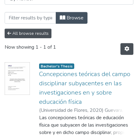
Browsing Trabajos Finales Integradores (T
Browse
All browse results
Now showing
1 - 1 of 1
Bachelor's Thesis
Concepciones teóricas del campo
disciplinar subyacentes en las
investigaciones en y sobre
educación física
(
Universidad de Flores
,
2020
)
Guevara,
Lucas Miguel
Las concepciones teóricas de educación
;
De Ferraris, Mariana Paola
física que subyacen de las investigaciones
sobre y en dicho campo disciplinar, propios