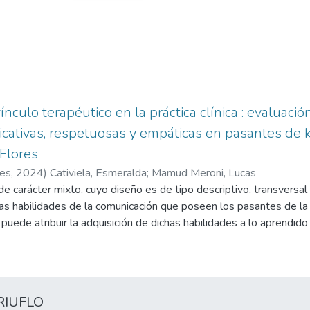
ínculo terapéutico en la práctica clínica : evaluac
icativas, respetuosas y empáticas en pasantes de k
Flores
res
,
2024
)
Cativiela, Esmeralda
;
Mamud Meroni, Lucas
de carácter mixto, cuyo diseño es de tipo descriptivo, transversal
las habilidades de la comunicación que poseen los pasantes de la
ede atribuir la adquisición de dichas habilidades a lo aprendido
ó como herramientas de medición la Escala sobre Habilidades de l
ue cuenta con cuatro subescalas las cuales son, Comunicación In
finiendo tres niveles para cada una de ellas: buena, media y mala
iantes que estaban realizando o que recientemente habían finali
RIUFLO
das por la Universidad de Flores, sede Comahue. Los resultados