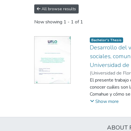
All browse results
Now showing
1 - 1 of 1
Bachelor's Thesis
Desarrollo del v
sociales, comun
Universidad de 
(
Universidad de Flo
El presente trabajo 
conocer cuáles son 
Comahue y cómo se pu
Para ello, se utiliz
Show more
la Salud (EHC-PS) q
Habilidad Social, de
un total de 29 estud
ABOUT 
Supervisadas otorga