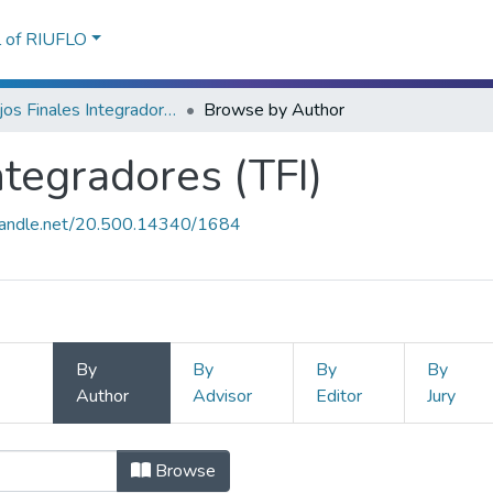
l of RIUFLO
Trabajos Finales Integradores (TFI)
Browse by Author
ntegradores (TFI)
.handle.net/20.500.14340/1684
By
By
By
By
Author
Advisor
Editor
Jury
Integradores (TFI) by Author "Cativ
Browse