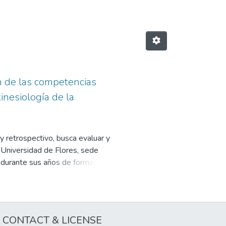
ión de las competencias
inesiología de la
 y retrospectivo, busca evaluar y
 Universidad de Flores, sede
 durante sus años de formación.
a Comunicación en Profesionales de
formativa, Respeto, Empatía y
. Dicha escala fue completada por
zado sus Prácticas Profesionales
CONTACT & LICENSE
 muestran que los estudiantes