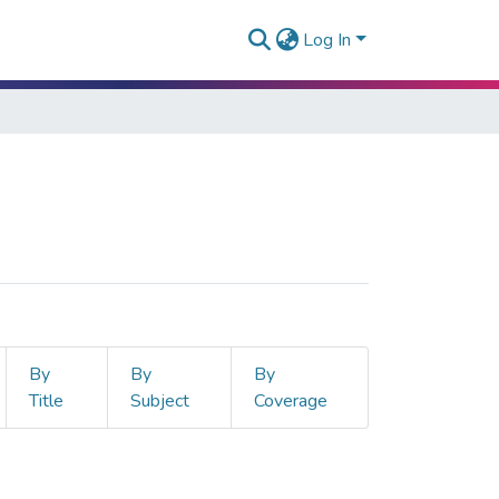
Log In
By
By
By
Title
Subject
Coverage
iela, Esmeralda"