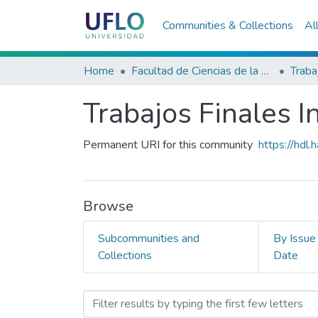
Communities & Collections
Al
Home
Facultad de Ciencias de la Salud
Trabajos Finales I
Permanent URI for this community
https://hdl
Browse
Subcommunities and
By Issue
Collections
Date
Browsing Trabajos Finales 