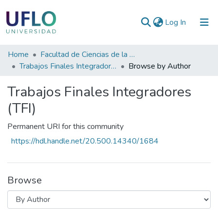
(current)
Log In
Communities
Home
Facultad de Ciencias de la Salud
&
Trabajos Finales Integradores (TFI)
Browse by Author
Collections
Trabajos Finales Integradores
All of RIUFLO
(TFI)
Permanent URI for this community
https://hdl.handle.net/20.500.14340/1684
Browse