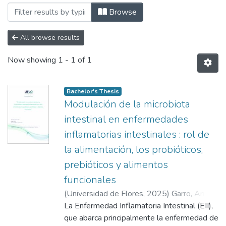
Browsing Trabajos Finales Integradores 
Browse
All browse results
Now showing
1 - 1 of 1
Bachelor's Thesis
Modulación de la microbiota
intestinal en enfermedades
inflamatorias intestinales : rol de
la alimentación, los probióticos,
prebióticos y alimentos
funcionales
(
Universidad de Flores
,
2025
)
Garro, Ariana
Macarena
La Enfermedad Inflamatoria Intestinal (EII),
;
Litta, María Agustina
que abarca principalmente la enfermedad de