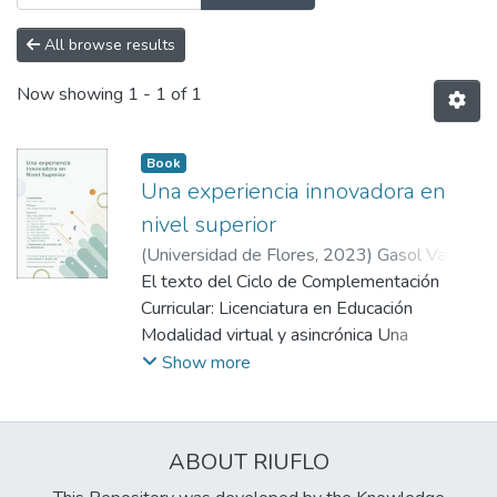
All browse results
Now showing
1 - 1 of 1
Book
Una experiencia innovadora en
nivel superior
(
Universidad de Flores
,
2023
)
Gasol Varela,
Alicia
El texto del Ciclo de Complementación
;
Elgier, Ángel Manuel
;
Roma, María
Cecilia
Curricular: Licenciatura en Educación
;
Mascarini, Claudia Alejandra
;
Yolis,
Débora
Modalidad virtual y asincrónica Una
;
Pérez Ríos, Diego
;
Céspedes, Eva
;
Bacchetta, Julieta
experiencia innovadora en Nivel Superior,
;
Alcobre, Mariana
;
Show more
Putallaz, Paula
refleja la experiencia de alumnos, docentes
;
Roma, María Cecilia
y dirección de la carrera en la UFLO
Universidad, que sin dudas lograron
ABOUT RIUFLO
transformar el aula con todas sus
implicancias.