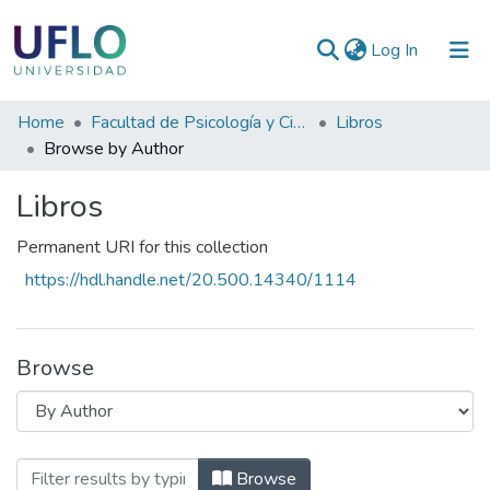
(current)
Log In
Communities
Home
Facultad de Psicología y Ciencias Sociales
Libros
&
Browse by Author
Collections
Libros
All of RIUFLO
Permanent URI for this collection
https://hdl.handle.net/20.500.14340/1114
Browse
Browsing Libros by Author "Bacchetta, Ju
Browse