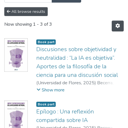
All browse results
Now showing
1 - 3 of 3
Book part
Discusiones sobre objetividad y
neutralidad : “La IA es objetiva”.
Aportes de la filosofía de la
ciencia para una discusión social
(
Universidad de Flores
,
2025
)
Becerra,
Gastón
;
Mezzadra, Joaquín Ignacio
;
Becerra,
Show more
Gastón
;
Mezzadra, Joaquín Ignacio
;
Movia,
Guillermo
Book part
Epílogo : Una reflexión
compartida sobre IA