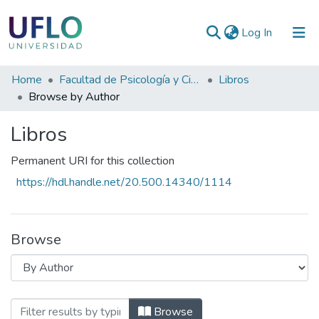
(current)
Log In
Communities
Home
Facultad de Psicología y Ciencias Sociales
Libros
&
Browse by Author
Collections
Libros
All of RIUFLO
Permanent URI for this collection
https://hdl.handle.net/20.500.14340/1114
Browse
Browsing Libros by Author "Becerra, Ga
Browse