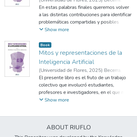
(
Universidad de Flores
,
2025
)
Becerra,
Gastón
En estas palabras finales queremos volver
;
Mezzadra, Joaquín Ignacio
;
Movia,
Guillermo
a las distintas contribuciones para identificar
;
Becerra, Gastón
;
Mezzadra,
Joaquín Ignacio
problemáticas compartidas y posibles
;
Movia, Guillermo
estrategias en la discusión pública de la IA.
Show more
Para no recargar la lectura, evitaremos
referenciar de manera explícita a cada autor;
Book
en cambio, incorporaremos sus palabras,
Mitos y representaciones de la
explicaciones y ejemplos dentro de una voz
Inteligencia Artificial
colectiva.
(
Universidad de Flores
,
2025
)
Becerra,
Gastón
El presente libro es el fruto de un trabajo
;
Mezzadra, Joaquín Ignacio
;
Movia,
Guillermo
colectivo que involucró estudiantes,
profesores e investigadores, en el que nos
embarcamos a discutir cómo entendemos la
Show more
inteligencia artificial (IA). Para ello, durante
el primer cuatrimestre de 2025 nos
abocamos a documentar discursos públicos
ABOUT RIUFLO
recientes sobre la IA, identificar sus
dimensiones sociales, y discutirlas a la luz