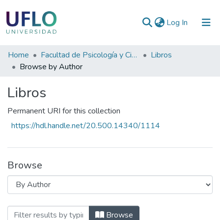
(current)
Log In
Communities
Home
Facultad de Psicología y Ciencias Sociales
Libros
&
Browse by Author
Collections
Libros
All of RIUFLO
Permanent URI for this collection
https://hdl.handle.net/20.500.14340/1114
Browse
Browsing Libros by Author "Cicirillo Her
Browse