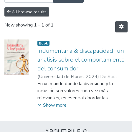
All browse results
Now showing
1 - 1 of 1
Book
Indumentaria & discapacidad : un
análisis sobre el comportamiento
del consumidor
(
Universidad de Flores
,
2024
)
De Souza
Godinho, Selediana
En un mundo donde la diversidad y la
;
Losada, Analía Verónica
;
Amelio Ortiz, Aldana
inclusión son valores cada vez más
;
Maureira, Amira
Estefanía
relevantes, es esencial abordar las
;
Cicirillo Hernández, Antonella
;
Vázquez, Araceli
necesidades y experiencias de diferentes
;
Mauricci, Fedra Silvina
;
Show more
Flores, Julieta
grupos sociales, incluyendo a las personas
;
Pozo, Lorena
;
Kiyama,
Natsue Ayelén
con discapacidad. En este contexto, el
;
Pagano, Paula
;
Golato,
Silvana
presente libro surge como resultado de la
;
Scabone, Viviana Edith
;
De Souza
ABOUT RIUFLO