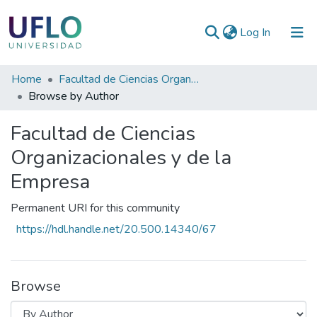
(current)
Log In
Communities
Home
Facultad de Ciencias Organizacionales y de la Empresa
&
Browse by Author
Collections
Facultad de Ciencias
All of RIUFLO
Organizacionales y de la
Empresa
Permanent URI for this community
https://hdl.handle.net/20.500.14340/67
Browse