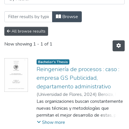
Browsing Facultad de Ciencias Organizac
Browse
All browse results
Now showing
1 - 1 of 1
Bachelor's Thesis
Reingeniería de procesos : caso :
empresa GS Publicidad,
departamento administrativo
(
Universidad de Flores
,
2024
)
Beroiza, Iara
;
López Ifill, Norma Adriana
Las organizaciones buscan constantemente
;
López, Sergio
nuevas técnicas y metodologías que
permitan el mejor desarrollo de estas, para
que puedan mejorar se deben realizar
Show more