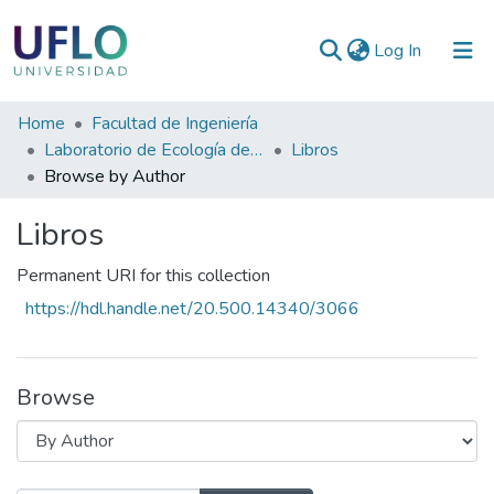
(current)
Log In
Communities
Home
Facultad de Ingeniería
&
Laboratorio de Ecología de Bordes
Libros
Collections
Browse by Author
All of RIUFLO
Libros
Permanent URI for this collection
https://hdl.handle.net/20.500.14340/3066
Browse