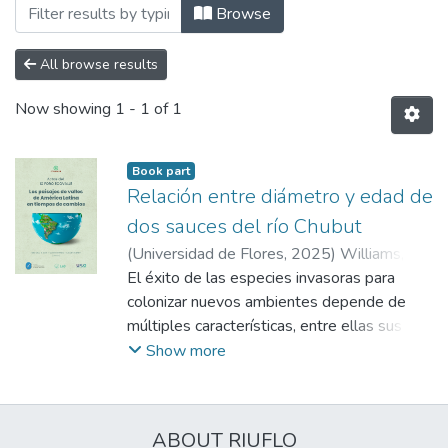
Browsing Libros by Author "Amoroso, Ma
Browse
All browse results
Now showing
1 - 1 of 1
Book part
Relación entre diámetro y edad de
dos sauces del río Chubut
(
Universidad de Flores
,
2025
)
Williams,
Agustín
El éxito de las especies invasoras para
;
Orellana, Ivonne
;
Bucci, Sandra
;
Amoroso, Mariano
colonizar nuevos ambientes depende de
múltiples características, entre ellas sus
elevadas tasas de crecimiento y
Show more
reproducción. En el río Chubut, la especie
invasora Salix x fragilis se está expandiendo
aceleradamente en los últimos años, lo que
ABOUT RIUFLO
podría afectar negativamente a la especie