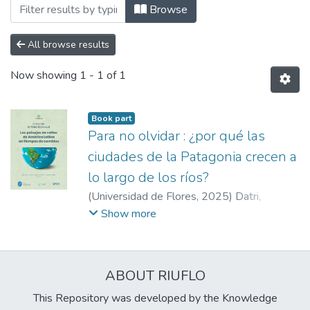
Browsing Libros by Author "Chávez, Victo
Browse
All browse results
Now showing
1 - 1 of 1
Book part
Para no olvidar : ¿por qué las
ciudades de la Patagonia crecen a
lo largo de los ríos?
(
Universidad de Flores
,
2025
)
Datri,
Leonardo
;
López, Micaela
;
Robertazzi, Mario
Show more
Alberto
;
Boyero, Luciano
;
López, Hernán
Ariel
;
Machado, Santiago
;
Chávez, Victoria
;
Sánchez, Luz
;
Artaza, Mirna
;
Gauna,
ABOUT RIUFLO
Fernanda
;
Maddio, Rafael
This Repository was developed by the Knowledge