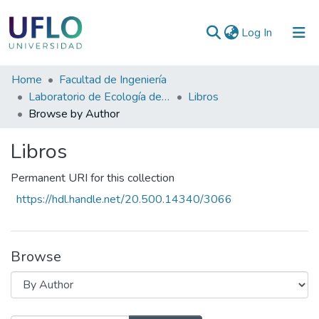
(current)
Log In
Communities
Home
Facultad de Ingeniería
&
Laboratorio de Ecología de Bordes
Libros
Collections
Browse by Author
All of RIUFLO
Libros
Permanent URI for this collection
https://hdl.handle.net/20.500.14340/3066
Browse