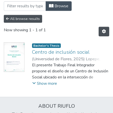
Browsing Facultad de Arquitectura, Dis
Browse
All browse results
Now showing
1 - 1 of 1
Bachelor's Thesis
Centro de inclusión social
(
Universidad de Flores
,
2025
)
Lopepe,
Jerónimo Agustín
El presente Trabajo Final Integrador
;
Pelaez, Emanuel
Alejandro
propone el diseño de un Centro de Inclusión
;
Szilak, Alejandro
;
Pino, Lucas
;
Guerrero, Rocío
Social ubicado en la intersección de
Cristóbal Colón y Av. del Trabajador, en la
Show more
ciudad de Neuquén, Argentina. La
propuesta busca consolidar una intervención
arquitectónica que aproveche al máximo las
ABOUT RIUFLO
virtudes del sitio, como sus vistas