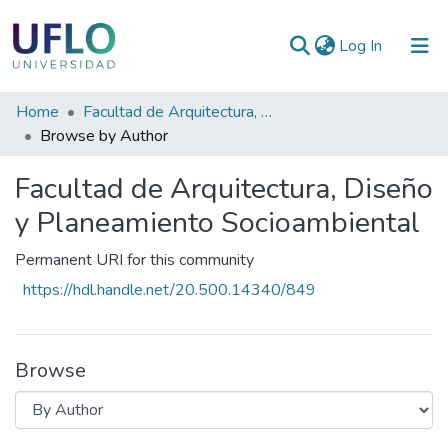
(current)
Log In
Communities
Home
Facultad de Arquitectura, Diseño y Planeamiento Socioambiental
&
Browse by Author
Collections
Facultad de Arquitectura, Diseño
All of RIUFLO
y Planeamiento Socioambiental
Permanent URI for this community
https://hdl.handle.net/20.500.14340/849
Browse