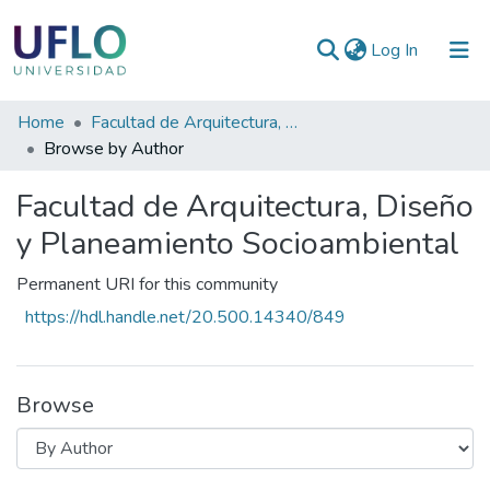
(current)
Log In
Communities
Home
Facultad de Arquitectura, Diseño y Planeamiento Socioambiental
&
Browse by Author
Collections
Facultad de Arquitectura, Diseño
All of RIUFLO
y Planeamiento Socioambiental
Permanent URI for this community
https://hdl.handle.net/20.500.14340/849
Browse