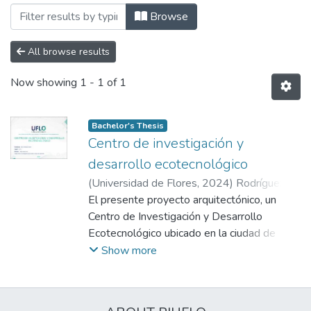
Browsing Facultad de Arquitectura, Dis
Browse
All browse results
Now showing
1 - 1 of 1
Bachelor's Thesis
Centro de investigación y
desarrollo ecotecnológico
(
Universidad de Flores
,
2024
)
Rodríguez
García, Henry
El presente proyecto arquitectónico, un
;
Virzi, Andrés
Centro de Investigación y Desarrollo
Ecotecnológico ubicado en la ciudad de
Neuquén, Argentina, representa una
Show more
propuesta innovadora que combina
principios de sostenibilidad, eficiencia
energética, y adaptabilidad funcional.