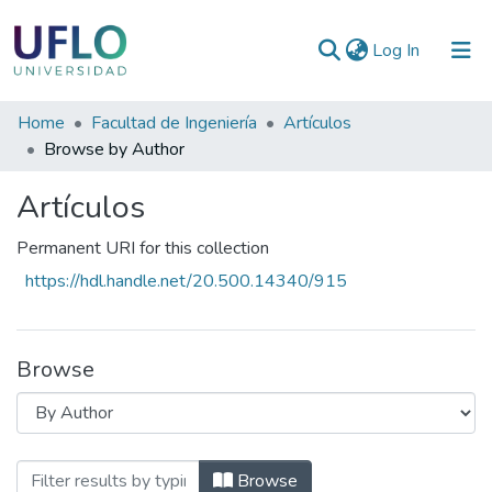
(current)
Log In
Communities
Home
Facultad de Ingeniería
Artículos
&
Browse by Author
Collections
Artículos
All of RIUFLO
Permanent URI for this collection
https://hdl.handle.net/20.500.14340/915
Browse
Browsing Artículos by Author "López, Mi
Browse