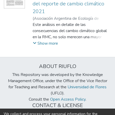
del reporte de cambio climático
nigra. Se analizaron y relacionaron variables:
2021
hidrológicas del río, geomorfológicas de
parches riparios, y biofísicas de 59 árboles.
(
Asociación Argentina de Ecología de
Resultó un modelo conceptual que propone
Paisajes, Argentina
Este análisis en detalle de las
,
2021
)
Datri, Leonardo
;
a P. nigra como bioindicadora de cambios en
Boyero, Luciano
consecuencias del cambio climático global
;
Rodríguez Morata, Clara
;
el paisaje fluvial, que en etapas juveniles
López, Micaela
en la RMC, no solo merecen una mayor
;
Gatica, José
coloniza sustratos emergentes por
atención de los formuladores de política
Show more
reducción media del caudal del río y ventaja
local, sino también de la comunidad
competitiva en relación a sauces. Se
científica regional.
concluyó que esta especie, en función del
ABOUT RIUFLO
incremento de su densidad poblacional,
mejora su capacidad de resistencia a
This Repository was developed by the Knowledge
disturbios hidrogeomorfológicos en etapas
Management Office, under the Office of the Vice Rector
adultas cuando su capacidad fisiológica y
for Teaching and Research at the
Universidad de Flores
mecánica declina.
(UFLO).
Consult the
Open Access Policy
.
CONTACT & LICENSE
biblioteca@uflouniversidad.edu.ar
We collect and process your personal information for the