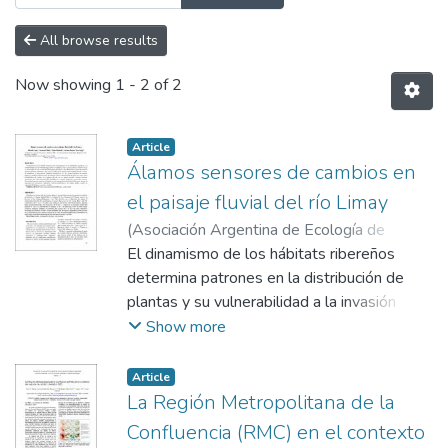
All browse results
Now showing
1 - 2 of 2
Article
Álamos sensores de cambios en
el paisaje fluvial del río Limay
(
Asociación Argentina de Ecología de
Paisajes, Argentina
El dinamismo de los hábitats ribereños
,
2020
)
López, Micaela
;
Datri, Leonardo
determina patrones en la distribución de
;
Miranda, Eliana
;
Boyero,
Luciano
plantas y su vulnerabilidad a la invasión
;
Faggi, Ana
biológica. Esto se evidencia con la
Show more
colonización de Populus nigra L. en las
barras de los ríos del norte Patagónico. El
Article
objetivo fue determinar el grado de relación
La Región Metropolitana de la
entre los procesos sincrónicos que ocurren
Confluencia (RMC) en el contexto
sobre el río Limay con la colonización de P.