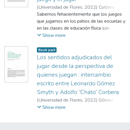
(
Universidad de Flores
,
2022
)
Corbera,
Adolfo
Sabemos fehacientemente que los juegos
que jugamos en los patios de las escuelas y
en las clases de educación física son
múltiples y diversos, sea por la cantidad de
Show more
jugadores/as que demanda cada uno, o por
el tipo de interacción que la regla impone, o
Book part
por los lugares en donde se desarrollan, o
Los sentidos adjudicados del
por el material o no que requieren, o por…
jugar desde la perspectiva de
etcétera, etcétera. Así, podemos seguir
quienes juegan : intercambio
señalando los distintos tipos de juegos
escrito entre Leonardo Gómez
según sea el criterio de diferenciación que
adoptemos para agruparlos en familias más
Smyth y Adolfo “Chato” Corbera
o menos afines que nos permita entender
(
Universidad de Flores
,
2022
)
Gómez
ese vasto universo que es el juego y el
Smyth, Leonardo
;
Corbera, Adolfo
;
Gómez
Show more
jugar. Cuando decimos “he jugado una
Smyth, Leonardo
;
Dupuy, Manuel
amplia cantidad de juegos diferentes”, “he
enseñado a jugar distintos tipos de juegos”,