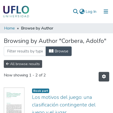
(current)
Log In
Communities
Home
Browse by Author
&
Browsing by Author "Corbera, Adolfo"
Collections
All of RIUFLO
Browse
All browse results
Now showing
1 - 2 of 2
Book part
Los motivos del juego: una
clasificación contingente del
juego y el jugar