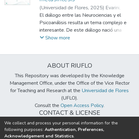
(
Universidad de Flores
,
2025
)
Evarini,
Renata
El diálogo entre las Neurociencias y el
;
Campodónico, Nicolás
;
Gastaldo,
Zulma Gabriela
Psicoanálisis resulta un tema complejo e
;
Diniz Araújo, Francisco
Roberto
interesante. De este diálogo nació una
;
Franco, Verónica
nueva rama, el neuropsicoanálisis,
Show more
considerada puente entre las dos
disciplinas. El objetivo de esta investigación
fue realizar una metasíntesis respecto de la
ABOUT RIUFLO
intersección entre Neurociencias y
Psicoanálisis, analizando puntos de
This Repository was developed by the Knowledge
convergencias y divergencias. Fue realizada
Management Office, under the Office of the Vice Rector
una búsqueda sistemática en octubre y
for Teaching and Research at the
Universidad de Flores
noviembre de 2024 y seleccionados
(UFLO).
cincuenta y cinco artículos provenientes de
Consult the
Open Access Policy
.
ocho bases de datos. Los estudios fueron
CONTACT & LICENSE
publicados en el período de enero de 2020
biblioteca@uflouniversidad.edu.ar
We collect and process your personal information for the
y noviembre de 2024 y escritos en cuatro
following purposes:
Authentication, Preferences,
Creative Commons License
BY-NC-ND 4.0
idiomas (español, inglés, portugués y
Acknowledgement and Statistics
.