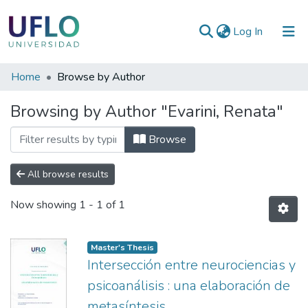
(current)
Log In
Communities
Home
Browse by Author
&
Browsing by Author "Evarini, Renata"
Collections
All of RIUFLO
Browse
All browse results
Now showing
1 - 1 of 1
Master's Thesis
Intersección entre neurociencias y
psicoanálisis : una elaboración de
metasíntesis