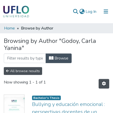
(current)
Log In
Communities
Home
Browse by Author
&
Browsing by Author "Godoy, Carla
Collections
Yanina"
All of RIUFLO
Browse
All browse results
Now showing
1 - 1 of 1
Bachelor's Thesis
Bullying y educación emocional :
perspectivas docentes de un