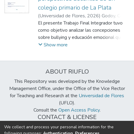
colegio primario de La Plata
(
Universidad de Flores
,
2026
)
Godoy, Carla
Yanina
El presente Trabajo Final Integrador tuvo
;
Pozo, Lorena
como objetivo analizar las concepciones
sobre bullying y educación emocional que
poseen docentes de 1°, 2°, 3° y 4° grado
Show more
de una institución educativa de gestión
privada ubicada en la ciudad de La Plata,
provincia de Buenos Aires. Se desarrolló
ABOUT RIUFLO
una investigación de enfoque cualitativo,
basada en entrevistas semiestructuradas
This Repository was developed by the Knowledge
realizadas a doce docentes de nivel
Management Office, under the Office of the Vice Rector
primario, seleccionadas mediante un
for Teaching and Research at the
Universidad de Flores
muestreo no probabilístico intencional. El
(UFLO).
análisis de la información se llevó a cabo
Consult the
Open Access Policy
.
desde los postulados de la teoría
CONTACT & LICENSE
fundamentada, permitiendo identificar
biblioteca@uflouniversidad.edu.ar
We collect and process your personal information for the
categorías vinculadas a los conocimientos
following purposes:
Authentication, Preferences,