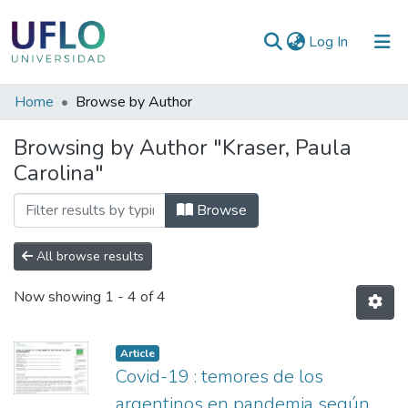
(current)
Log In
Communities
Home
Browse by Author
&
Browsing by Author "Kraser, Paula
Collections
Carolina"
All of RIUFLO
Browse
All browse results
Now showing
1 - 4 of 4
Article
Covid-19 : temores de los
argentinos en pandemia según