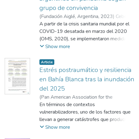
grupo de convivencia
(
Fundación Aiglé, Argentina
,
2023
)
Ceberio,
Marcelo R.
A partir de la crisis sanitaria mundial por el
;
Jones, Gilda
;
Benedicto, María
Gabriela
COVID-19 desatada en marzo del 2020
;
Kraser, Paula Carolina
;
Cejudo,
Carlos Martín
(OMS, 2020), se implementaron medidas a
nivel mundial para contenerla, entre ellas:
Show more
distanciamiento social, uso de mascarillas y
la cuarentena obligatoria (OMS, 2020). En
Article
Argentina este plan se puso en práctica a
Estrés postraumático y resiliencia
partir del 20 de marzo. Desde un primer
en Bahía Blanca tras la inundación
momento se hizo hincapié en la
del 2025
preservación física de la salud, relegando las
(
Pan American Association for the
implicancias psicológicas de la pandemia en
Promotion of Culture, Science and Education
En términos de contextos
sí misma y de las medidas tomadas para
(PAACSE), Perú
vulnerabilizadores, uno de los factores que
,
2026
)
Bettucci, Mariana
;
prevenir el contagio. El 14 de mayo, la
Daverio, Romina
llevan a generar catástrofes que producen
;
Kraser, Paula Carolina
;
OMS, alertaba que la situación actual (a la
Solodovsky, Maricel
daño psicológico, emocional y físico,
;
Daverio, Romina
;
Show more
fecha) la pandemia y el consecuente
Ceberio, Marcelo R.
habitacional, entre otros, son a causa de
aislamiento, generaban emociones como