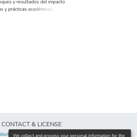
nfoques y resultados del impacto
as y prácticas académicas.
ones aplicadas, revisiones
 publicados en inglés y español, con
etos. Entre los principales
mejora el rendimiento académico al
ntribuye a la equidad educativa al
 bienestar con el éxito a largo
va hacia un enfoque más inclusivo y
 impactaría positivamente el
a.
CONTACT & LICENSE
iblioteca@uflouniversidad.edu.ar
We collect and process your personal information for the