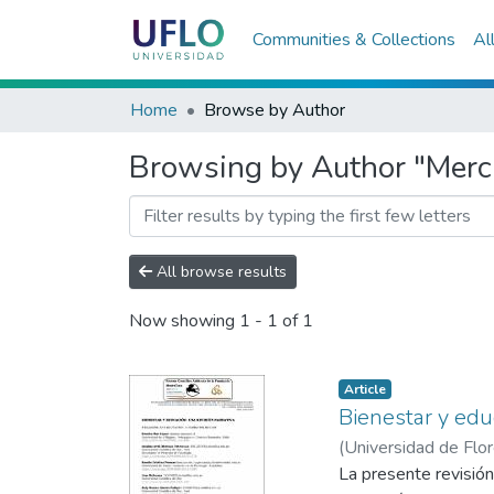
Communities & Collections
Al
Home
Browse by Author
Browsing by Author "Merca
All browse results
Now showing
1 - 1 of 1
Article
Bienestar y educ
(
Universidad de Flo
Balbuena, José
La presente revisión
;
Guer