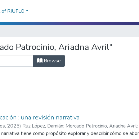
l of RIUFLO
do Patrocinio, Ariadna Avril"
Browse
ación : una revisión narrativa
res
,
2025
)
Ruz López, Damián
;
Mercado Patrocinio, Ariadna Avril
;
 narrativa tiene como propósito explorar y describir cómo se abord
ra Pallqui, Ralp Nassen