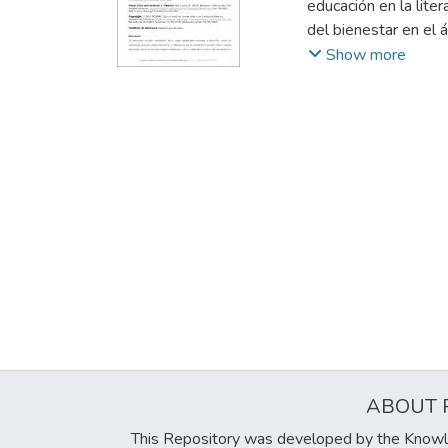
educación en la lite
del bienestar en el 
Para llevar a cabo l
Show more
literarias, artículos
criterios de inclusió
hallazgos, se eviden
reducir el estrés y 
facilitar la inclusió
plazo, fomentando la
La importancia de es
equitativo que cons
rendimiento académic
ABOUT 
This Repository was developed by the Knowl