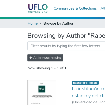
Communities & Collections
Al
Home
Browse by Author
Browsing by Author "Rapel
All browse results
Now showing
1 - 1 of 1
Bachelor's Thesis
La institución c
estadio y del c
(
Universidad de Flo