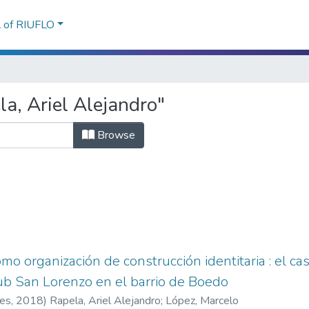
l of RIUFLO
a, Ariel Alejandro"
Browse
omo organización de construcción identitaria : el cas
lub San Lorenzo en el barrio de Boedo
res
,
2018
)
Rapela, Ariel Alejandro
;
López, Marcelo