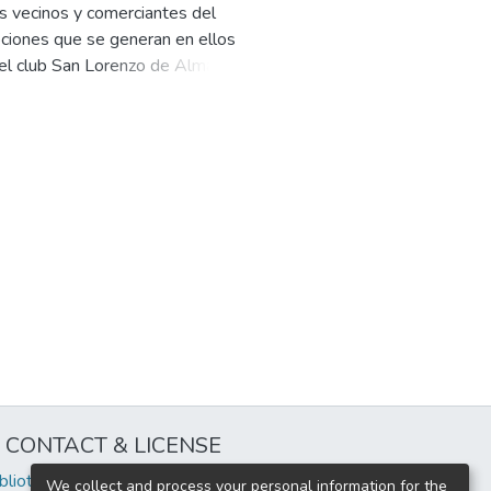
los vecinos y comerciantes del
ciones que se generan en ellos
 del club San Lorenzo de Almagro
erar en la identidad barrial y en
 Lorenzo es uno de los clubes que
idos como el canal Tyc Sports, el
CONTACT & LICENSE
iblioteca@uflouniversidad.edu.ar
We collect and process your personal information for the