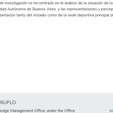
de investigación se ha centrado en el análisis de la situación de 
udad Autónoma de Buenos Aires, y las representaciones y percep
plantación tanto del estadio como de la sede deportiva principal
ado. Asimismo, hemos buscado describir el impacto que podría gen
ales de esta zona plenamente urbana de la ciudad, siendo que San
mero de simpatizantes en el país según distintos medios reconoc
y el diario La Razón
RIUFLO
edge Management Office, under the Office
b