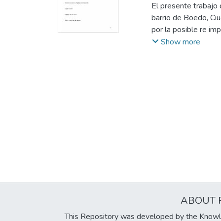
El presente trabajo 
barrio de Boedo, Ci
por la posible re im
en el barrio mencion
Show more
las relaciones soci
cuenta con mayor nú
diario deportivo Olé 
ABOUT 
This Repository was developed by the Knowl