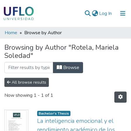
(current)
Log In
Communities
Home
Browse by Author
&
Browsing by Author "Rotela, Mariela
Collections
Soledad"
All of RIUFLO
Browse
All browse results
Now showing
1 - 1 of 1
Bachelor's Thesis
La inteligencia emocional y el
rendimiento académico de los