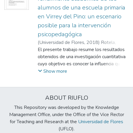
alumnos de una escuela primaria
en Virrey del Pino: un escenario
posible para la intervención
psicopedagógica
(
Universidad de Flores
,
2018
)
Rotela,
Mariela Soledad
El presente trabajo resume los resultados
;
Mathieu, Mónica
;
Müller,
Mariela
obtenidos de una investigación cuantitativa
cuyo objetivo es conocer la influencia que la
inteligencia emocional ejerce en el
Show more
rendimiento académico de niños que
transitan la escolaridad primaria. Los
participantes fueron 35 estudiantes que
ABOUT RIUFLO
cursan sexto grado en una escuela
localizada en Virrey del Pino, partido de La
This Repository was developed by the Knowledge
Matanza. El instrumento seleccionado para
Management Office, under the Office of the Vice Rector
llevar a cabo la investigación ha sido el test
for Teaching and Research at the
Universidad de Flores
Trait- MetaMood Scale 24 elaborado por
(UFLO).