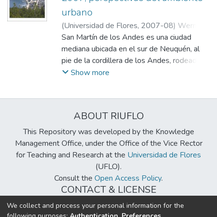
urbano
(
Universidad de Flores
,
2007-08
)
Werner,
Federico
San Martín de los Andes es una ciudad
;
Faggi, Ana
mediana ubicada en el sur de Neuquén, al
pie de la cordillera de los Andes, rodeada
de lagos montañas y bosques, y es la sede
Show more
administrativa del Parque Nacional Lanín. Su
economía está orientada principalmente
hacia el sector turístico. La ciudad ha crecido
ABOUT RIUFLO
exponencialmente a lo largo del último
siglo, tanto en su población como en el
This Repository was developed by the Knowledge
espacio ocupado. Asimismo, han cambiado
Management Office, under the Office of the Vice Rector
los modelos de desarrollo y de apropiación
for Teaching and Research at the
Universidad de Flores
o utilización de los recursos naturales.
(UFLO).
Actualmente la expansión de la ciudad
Consult the
Open Access Policy
.
amenaza el recurso turístico mediante la
CONTACT & LICENSE
degradación del entorno natural y del
biblioteca@uflouniversidad.edu.ar
We collect and process your personal information for the
ambiente urbano en sí mismo.
following purposes:
Authentication, Preferences,