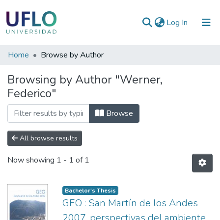
(current)
Log In
Communities
Home
Browse by Author
&
Browsing by Author "Werner,
Collections
Federico"
All of RIUFLO
Browse
All browse results
Now showing
1 - 1 of 1
Bachelor's Thesis
GEO : San Martín de los Andes
2007, perspectivas del ambiente