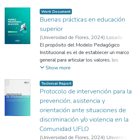
acrecentamiento del saber. La integridad
académica es fundamental desde el ingreso
Work Document
a la vida universitaria.
Buenas prácticas en educación
superior
(
Universidad de Flores
,
2024
)
Losada,
Analía Verónica
El propósito del Modelo Pedagógico
;
Gómez Zeliz, Julieta
;
Garzaniti, Ivana
Institucional es el de establecer un marco
;
De Vega, Micaela
;
Rizzo,
Gabriela
general para articular los valores, los
principios y los objetivos que informan y
Show more
guían las actividades de enseñanza y
aprendizaje en toda la Universidad de
Technical Report
Flores.
Protocolo de intervención para la
prevención, asistencia y
orientación ante situaciones de
discriminación y/o violencia en la
Comunidad UFLO
(
Universidad de Flores
,
2024
)
Universidad