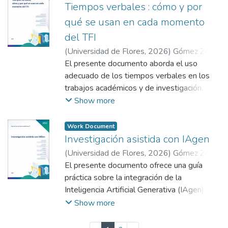
cuantificables sobre opiniones,
Tiempos verbales : cómo y por
impacto generadoras de cambios
percepciones y comportamientos. Se
tecnológicos y sociales asertivos.
qué se usan en cada momento
detallan diez pasos esenciales para su
del TFI
implementación, que incluyen la definición
(
Universidad de Flores
,
2026
)
Gómez Zeliz,
de objetivos, la selección de la muestra, la
Julieta
El presente documento aborda el uso
;
Rizzo, Gabriela
;
Losada, Analía
elaboración y validación del instrumento
Verónica
adecuado de los tiempos verbales en los
mediante pruebas piloto y el análisis de
trabajos académicos y de investigación.
datos. Asimismo, se enfatiza el
Describe qué tiempos predominan en cada
Show more
cumplimiento riguroso de aspectos éticos
sección y fundamenta su función discursiva,
mediante el uso obligatorio del
con el propósito de contribuir a una escritura
consentimiento informado y el resguardo
Work Document
académica rigurosa y coherente.
Investigación asistida con IAgen
del anonimato de los participantes.
(
Universidad de Flores
,
2026
)
Gómez Zeliz,
Julieta
El presente documento ofrece una guía
;
Rizzo, Gabriela
;
Grinsztajn, Fabiana
;
Losada, Analía Verónica
práctica sobre la integración de la
;
Becerra, Gastón
Inteligencia Artificial Generativa (IAgen) en
el proceso de investigación. Se exploran
Show more
diversas herramientas diseñadas para
optimizar tres etapas clave: la construcción