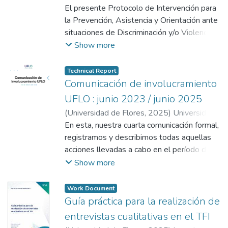
de Flores
El presente Protocolo de Intervención para
la Prevención, Asistencia y Orientación ante
situaciones de Discriminación y/o Violencia
en la Comunidad UFLO; constituye un
Show more
dispositivo que se enmarca en las políticas
institucionales que permiten dar
Technical Report
cumplimiento a la Misión de la Universidad
Comunicación de involucramiento
de Flores, que establece:
UFLO : junio 2023 / junio 2025
“Promover la mejora continua de la calidad
(
Universidad de Flores
,
2025
)
Universidad
de vida de la comunidad en lo mental, social,
de Flores
En esta, nuestra cuarta comunicación formal,
;
Arias, Natalia Soledad
;
Fische,
físico y ambiental mediante actividades de
Ruth
registramos y describimos todas aquellas
enseñanza, investigación y extensión.
acciones llevadas a cabo en el período de
Integrar los avances científico- tecnológicos
referencia que dan cuenta de las medidas
Show more
con lo humanístico en un marco de
tomadas por la institución para respaldar el
innovación y libertad de pensamiento.”
Pacto Mundial de la ONU y sus principios. A
Work Document
lo largo de los años, hemos evidenciado un
Guía práctica para la realización de
progresivo incremento en la participación de
entrevistas cualitativas en el TFI
nuestra comunidad universitaria en iniciativas