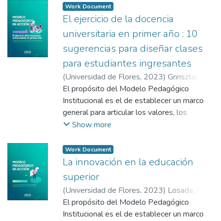
cumplimiento de los Objetivos del
Work Document
Desarrollo Sostenible.
El ejercicio de la docencia
universitaria en primer año : 10
sugerencias para diseñar clases
para estudiantes ingresantes
(
Universidad de Flores
,
2023
)
Grinsztajn,
Fabiana
El propósito del Modelo Pedagógico
;
Gómez Zeliz, Julieta
;
De Vega,
Micaela
Institucional es el de establecer un marco
;
Garzaniti, Ivana
general para articular los valores, los
principios y los objetivos que informan y
Show more
guían las actividades de enseñanza y
aprendizaje en toda la Universidad de
Work Document
Flores.
La innovación en la educación
superior
(
Universidad de Flores
,
2023
)
Losada,
Analía Verónica
El propósito del Modelo Pedagógico
;
Gómez Zeliz, Julieta
;
De
Vega, Micaela
Institucional es el de establecer un marco
;
Garzaniti, Ivana