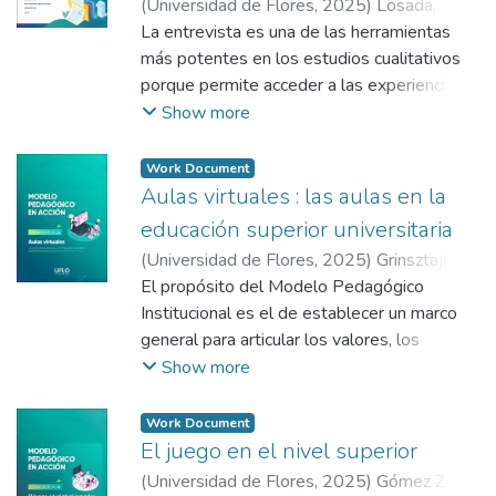
(
Universidad de Flores
,
2025
)
Losada,
alineadas con los principios del Pacto
Analía Verónica
La entrevista es una de las herramientas
;
Gómez Zeliz, Julieta
;
Rizzo,
Mundial. Asimismo, hacemos explícito
Gabriela
más potentes en los estudios cualitativos
;
Bálsamo Estévez, María Gabriela
;
nuestro compromiso de difundir estos
Bruno, Daniela Silvana
porque permite acceder a las experiencias,
resultados en nuestras redes y canales
significados y perspectivas de las personas
Show more
principales de comunicación.
en su contexto. Para realizar una entrevista
que genere datos útiles y éticamente
Work Document
válidos, es necesario prepararse
Aulas virtuales : las aulas en la
rigurosamente. Este material ofrece una
educación superior universitaria
guía paso a paso para estudiantes que
(
Universidad de Flores
,
2025
)
Grinsztajn,
están atravesando su proceso de
Fabiana
El propósito del Modelo Pedagógico
;
Gómez Zeliz, Julieta
;
De Vega,
elaboración de TFI y optaron por esta
Micaela
Institucional es el de establecer un marco
;
Garzaniti, Ivana
;
Sarda, Sandra
;
técnica como parte de su trabajo de campo.
Fernández, Marina
general para articular los valores, los
;
Solzona, Carla Soledad
;
Genta, Ana
principios y los objetivos que informan y
;
Basanisi, Ángela Noemí
;
Show more
Abelenda Fratini, María Florencia
guían las actividades de enseñanza y
;
Bedolla,
Cristina
aprendizaje en toda la Universidad de
;
Dinapoli, Giuliana
Work Document
Flores.
El juego en el nivel superior
(
Universidad de Flores
,
2025
)
Gómez Zeliz,