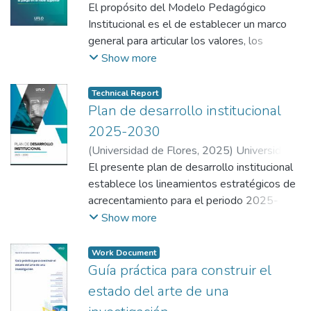
Julieta
El propósito del Modelo Pedagógico
;
De Vega, Micaela
;
Garzaniti, Ivana
;
Solzona, Carla Soledad
Institucional es el de establecer un marco
;
Genta, Ana
;
Basanisi, Ángela Noemí
general para articular los valores, los
;
Fernández, Marina
;
Sarda, Sandra
principios y los objetivos que informan y
;
Abelenda Fratini, María
Show more
Florencia
guían las actividades de enseñanza y
;
Bedolla, Cristina
;
Dinapoli, Giuliana
aprendizaje en toda la Universidad de
Technical Report
Flores.
Plan de desarrollo institucional
2025-2030
(
Universidad de Flores
,
2025
)
Universidad
de Flores
El presente plan de desarrollo institucional
establece los lineamientos estratégicos de
acrecentamiento para el periodo 2025-
2030, postulando a la UFLO Universidad
Show more
como una institución enmarcada en la
perspectiva socioambiental y biopsicosocial
Work Document
que se posiciona de modo inclusivo, integral,
Guía práctica para construir el
ágil, innovador, flexible y en crecimiento
estado del arte de una
permanente, destacada por ofrecer una