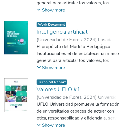
general para articular los valores, los
principios y los objetivos que informan y
Show more
guían las actividades de enseñanza y
aprendizaje en toda la Universidad de
Work Document
Flores.
Inteligencia artificial
(
Universidad de Flores
,
2024
)
Losada,
Analía Verónica
El propósito del Modelo Pedagógico
;
Gómez Zeliz, Julieta
;
De
Vega, Micaela
Institucional es el de establecer un marco
;
Garzaniti, Ivana
;
Becerra,
Gastón
general para articular los valores, los
;
Grinsztajn, Fabiana
;
Rizzo, Gabriela
principios y los objetivos que informan y
Show more
guían las actividades de enseñanza y
aprendizaje en toda la Universidad de
Technical Report
Flores.
Valores UFLO #1
(
Universidad de Flores
,
2024
)
Universidad
de Flores
UFLO Universidad promueve la formación
de universitarios capaces de actuar con
ética, responsabilidad y eficiencia al servicio
de la sociedad; la investigación y el
Show more