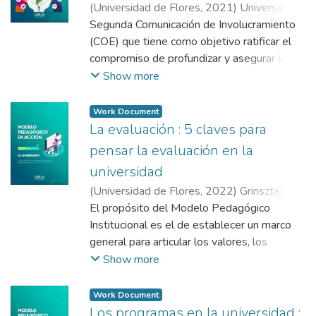
(
Universidad de Flores
,
2021
)
Universidad
de Flores
Segunda Comunicación de Involucramiento
;
Arias, Natalia Soledad
;
Fische,
Ruth
(COE) que tiene como objetivo ratificar el
compromiso de profundizar y asegurar los
Derechos Humanos y demás principios de
Show more
Naciones Unidas así como contribuir al
cumplimiento de los Objetivos del
Work Document
Desarrollo Sostenible.
La evaluación : 5 claves para
pensar la evaluación en la
universidad
(
Universidad de Flores
,
2022
)
Grinsztajn,
Fabiana
El propósito del Modelo Pedagógico
;
Peralta, Florencia
;
Gómez Zeliz,
Julieta
Institucional es el de establecer un marco
;
De Vega, Micaela
;
Garzaniti, Ivana
general para articular los valores, los
principios y los objetivos que informan y
Show more
guían las actividades de enseñanza y
aprendizaje en toda la Universidad de
Work Document
Flores.
Los programas en la universidad :