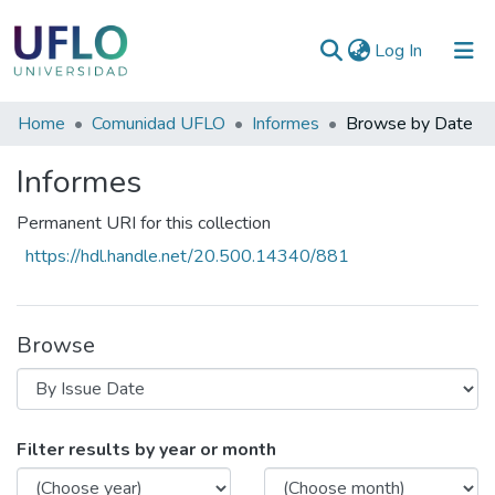
(current)
Log In
Communities
Home
Comunidad UFLO
Informes
Browse by Date
&
Informes
Collections
All of RIUFLO
Permanent URI for this collection
https://hdl.handle.net/20.500.14340/881
Browse
Browsing Informes by Issue Date
Filter results by year or month