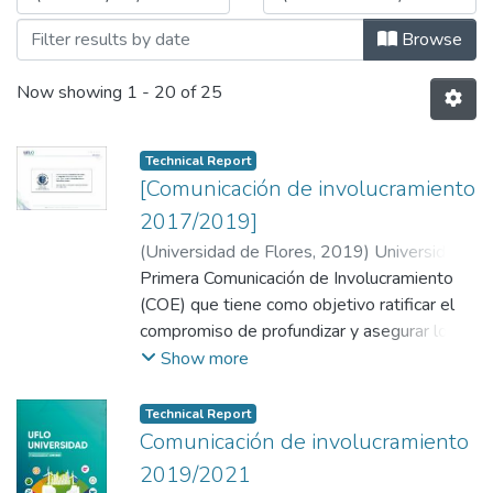
Browse
Now showing
1 - 20 of 25
Technical Report
[Comunicación de involucramiento
2017/2019]
(
Universidad de Flores
,
2019
)
Universidad
de Flores
Primera Comunicación de Involucramiento
;
Arias, Natalia Soledad
;
Fische,
Ruth
(COE) que tiene como objetivo ratificar el
compromiso de profundizar y asegurar los
Derechos Humanos y demás principios de
Show more
Naciones Unidas así como contribuir al
cumplimiento de los Objetivos del
Technical Report
Desarrollo Sostenible.
Comunicación de involucramiento
2019/2021