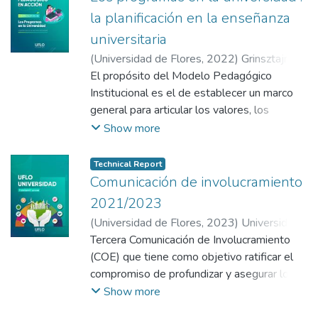
la planificación en la enseñanza
universitaria
(
Universidad de Flores
,
2022
)
Grinsztajn,
Fabiana
El propósito del Modelo Pedagógico
;
Gómez Zeliz, Julieta
;
De Vega,
Micaela
Institucional es el de establecer un marco
;
Garzaniti, Ivana
;
Peralta, Florencia
general para articular los valores, los
principios y los objetivos que informan y
Show more
guían las actividades de enseñanza y
aprendizaje en toda la Universidad de
Technical Report
Flores.
Comunicación de involucramiento
2021/2023
(
Universidad de Flores
,
2023
)
Universidad
de Flores
Tercera Comunicación de Involucramiento
;
Arias, Natalia Soledad
;
Fische,
Ruth
(COE) que tiene como objetivo ratificar el
compromiso de profundizar y asegurar los
Derechos Humanos y demás principios de
Show more
Naciones Unidas así como contribuir al