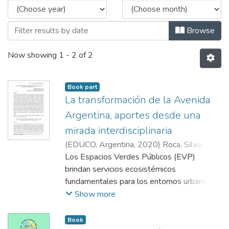
Browse
Now showing
1 - 2 of 2
Book part
La transformación de la Avenida
Argentina, aportes desde una
mirada interdisciplinaria
(
EDUCO, Argentina
,
2020
)
Roca, Silvia
Andrea
Los Espacios Verdes Públicos (EVP)
;
Datri, Leonardo
;
Boyero, Luciano
;
Lecuona, Juan Manuel
brindan servicios ecosistémicos
;
López, Micaela
;
Herrera, Vanesa
fundamentales para los entornos urbanos:
;
Canay, Tamara
no sólo inciden en la calidad de vida de las
Show more
personas, sino también actúan como
reguladores del microclima urbano y del
Book