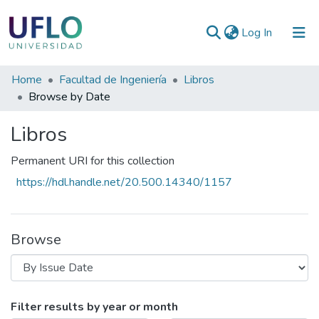
(current)
Log In
Communities
Home
Facultad de Ingeniería
Libros
&
Browse by Date
Collections
Libros
All of RIUFLO
Permanent URI for this collection
https://hdl.handle.net/20.500.14340/1157
Browse
Browsing Libros by Issue Date
Filter results by year or month