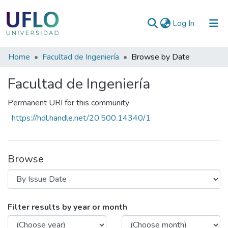
(current)
Log In
Communities
Home
Facultad de Ingeniería
Browse by Date
&
Facultad de Ingeniería
Collections
All of RIUFLO
Permanent URI for this community
https://hdl.handle.net/20.500.14340/1
Browse
Browsing Facultad de Ingeniería by Issu
Filter results by year or month