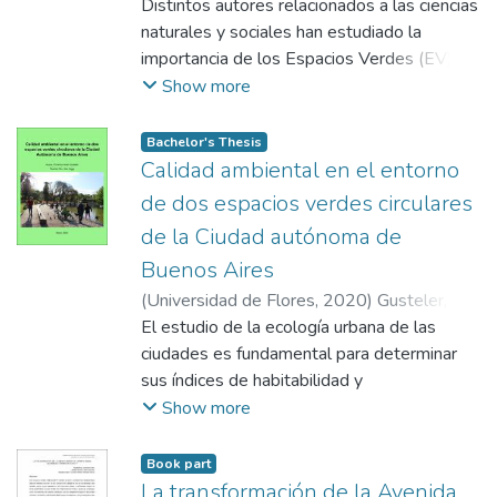
José Luis
Distintos autores relacionados a las ciencias
;
Faggi, Ana
naturales y sociales han estudiado la
importancia de los Espacios Verdes (EV) en
las ciudades y todos coinciden en que son
Show more
de vital importancia para lograr un futuro
sostenible. A pesar de ello, la cantidad y
Bachelor's Thesis
calidad de éstos han disminuido en los
Calidad ambiental en el entorno
últimos años. El presente trabajo aborda
de dos espacios verdes circulares
esta problemática desde el punto de vista
de la Ciudad autónoma de
de la calidad de los EV, haciendo foco en el
Buenos Aires
aspecto térmico y su relación con la
superficie construida, determinando que
(
Universidad de Flores
,
2020
)
Gusteler,
existe una relación entre ambos en
Florencia Anahí
El estudio de la ecología urbana de las
;
Faggi, Ana
pequeños espacios verdes de la Ciudad
ciudades es fundamental para determinar
Autónoma de Buenos Aires.
sus índices de habitabilidad y
Se estudiaron nueve EV urbanos de
sustentabilidad ambiental. La situación
Show more
distintas tipologías (plazas, plazas de
actual de Latinoamérica detona un escaso
bolsillo), tanto en época estival como
porcentaje de infraestructuras verdes,
Book part
invernal midiendo temperaturas del aire y
generando así, falencias en la calidad de
La transformación de la Avenida