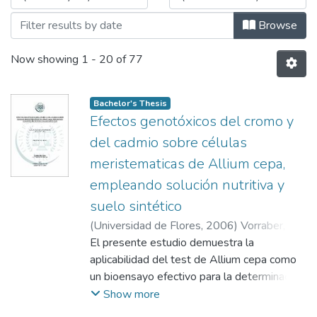
Browse
Now showing
1 - 20 of 77
Bachelor's Thesis
Efectos genotóxicos del cromo y
del cadmio sobre células
meristematicas de Allium cepa,
empleando solución nutritiva y
suelo sintético
(
Universidad de Flores
,
2006
)
Vorraber,
Leslie Bárbara
El presente estudio demuestra la
;
Rodríguez, Patricia
aplicabilidad del test de Allium cepa como
un bioensayo efectivo para la determinación
de contaminación ambiental, aún variando
Show more
las condiciones de suelo y en un medio con