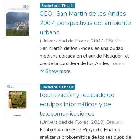
solución nutritiva.
Bachelor's Thesis
GEO : San Martín de los Andes
2007, perspectivas del ambiente
urbano
(
Universidad de Flores
,
2007-08
)
Werner,
Federico
San Martín de los Andes es una ciudad
;
Faggi, Ana
mediana ubicada en el sur de Neuquén, al
pie de la cordillera de los Andes, rodeada
de lagos montañas y bosques, y es la sede
Show more
administrativa del Parque Nacional Lanín. Su
economía está orientada principalmente
Bachelor's Thesis
hacia el sector turístico. La ciudad ha crecido
Reutilización y reciclado de
exponencialmente a lo largo del último
equipos informáticos y de
siglo, tanto en su población como en el
telecomunicaciones
espacio ocupado. Asimismo, han cambiado
(
Universidad de Flores
,
2010
)
Orellano
los modelos de desarrollo y de apropiación
Peinado, Federico
El objetivo de este Proyecto Final es
;
Nieto, Fabián
o utilización de los recursos naturales.
analizar la problemática de los residuos de
Actualmente la expansión de la ciudad