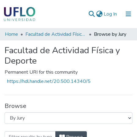
(current)
Log In
Communities
Home
Facultad de Actividad Física y Deporte
Browse by Jury
&
Facultad de Actividad Física y
Collections
Deporte
All of RIUFLO
Permanent URI for this community
https://hdl.handle.net/20.500.14340/5
Browse
Browsing Facultad de Actividad Física y