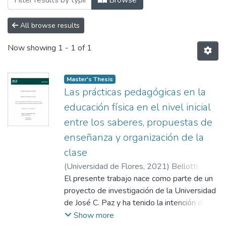
Browse
All browse results
Now showing
1 - 1 of 1
Master's Thesis
Las prácticas pedagógicas en la
educación física en el nivel inicial
entre los saberes, propuestas de
enseñanza y organización de la
clase
(
Universidad de Flores
,
2021
)
Bellotti,
Silvina
El presente trabajo nace como parte de un
;
Gómez Smyth, Leonardo
;
Zuvi,
Horacio
proyecto de investigación de la Universidad
;
Añasco, Alejandro
;
Gómez, Valeria
de José C. Paz y ha tenido la intención de
identificar los tipos de prácticas
Show more