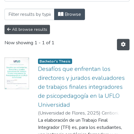
Browsing Especialización en Docencia en 
Browse
All browse results
Now showing
1 - 1 of 1
Bachelor's Thesis
Desafíos que enfrentan los
directores y jurados evaluadores
de trabajos finales integradores
de psicopedagogía en la UFLO
Universidad
(
Universidad de Flores
,
2025
)
Centioni,
Romina Alexia
La elaboración de un Trabajo Final
;
Losada, Analía Verónica
;
Balma, Carolina Jael
Integrador (TFI) es, para los estudiantes,
;
Baroni, Beatriz
;
Gouveia