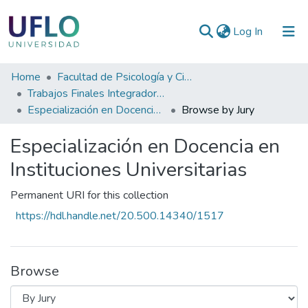
(current)
Log In
Communities
Home
Facultad de Psicología y Ciencias Sociales
&
Trabajos Finales Integradores (TFI) de Especialización
Collections
Especialización en Docencia en Instituciones Universitarias
Browse by Jury
All of RIUFLO
Especialización en Docencia en
Instituciones Universitarias
Permanent URI for this collection
https://hdl.handle.net/20.500.14340/1517
Browse