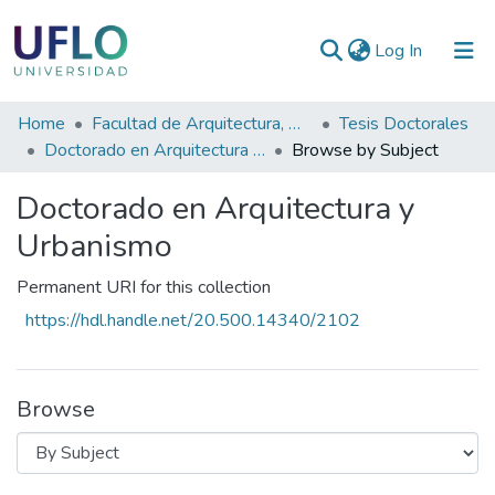
(current)
Log In
Communities
Home
Facultad de Arquitectura, Diseño y Planeamiento Socioambiental
Tesis Doctorales
&
Doctorado en Arquitectura y Urbanismo
Browse by Subject
Collections
Doctorado en Arquitectura y
All of RIUFLO
Urbanismo
Permanent URI for this collection
https://hdl.handle.net/20.500.14340/2102
Browse