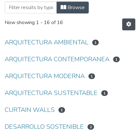
Browsing Doctorado en Arquitectura y U
Browse
Now showing
1 - 16 of 16
ARQUITECTURA AMBIENTAL
1
ARQUITECTURA CONTEMPORANEA
1
ARQUITECTURA MODERNA
1
ARQUITECTURA SUSTENTABLE
1
CURTAIN WALLS
1
DESARROLLO SOSTENIBLE
2