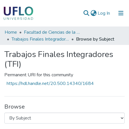
(current)
Log In
Communities
Home
Facultad de Ciencias de la Salud
&
Trabajos Finales Integradores (TFI)
Browse by Subject
Collections
Trabajos Finales Integradores
All of RIUFLO
(TFI)
Permanent URI for this community
https://hdl.handle.net/20.500.14340/1684
Browse