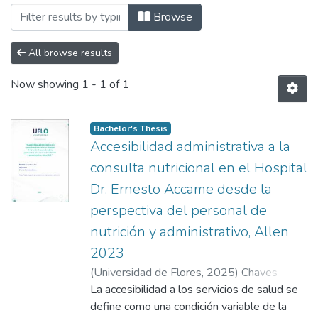
Browsing Trabajos Finales Integradore
Browse
All browse results
Now showing
1 - 1 of 1
Bachelor's Thesis
Accesibilidad administrativa a la
consulta nutricional en el Hospital
Dr. Ernesto Accame desde la
perspectiva del personal de
nutrición y administrativo, Allen
2023
(
Universidad de Flores
,
2025
)
Chaves
Kessel, Alma
La accesibilidad a los servicios de salud se
;
Salomone, Anabella
define como una condición variable de la