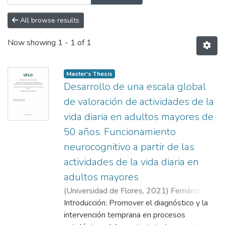
All browse results
Now showing
1 - 1 of 1
Master's Thesis
Desarrollo de una escala global
de valoración de actividades de la
vida diaria en adultos mayores de
50 años. Funcionamiento
neurocognitivo a partir de las
actividades de la vida diaria en
adultos mayores
(
Universidad de Flores
,
2021
)
Fernández,
Constanza
Introducción: Promover el diagnóstico y la
;
Mias, Carlos Daniel
;
Losada,
Analía Verónica
intervención temprana en procesos
;
Ceberio, Marcelo R.
;
Ruiz,