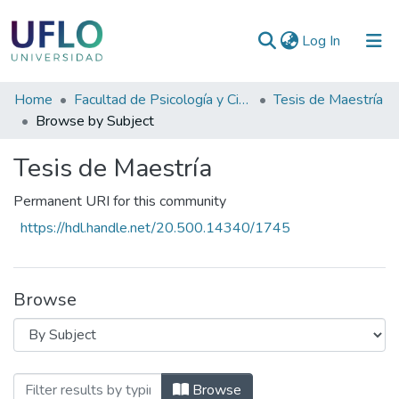
(current)
Log In
Communities
Home
Facultad de Psicología y Ciencias Sociales
Tesis de Maestría
&
Browse by Subject
Collections
Tesis de Maestría
All of RIUFLO
Permanent URI for this community
https://hdl.handle.net/20.500.14340/1745
Browse
Browsing Tesis de Maestría by Subjec
Browse