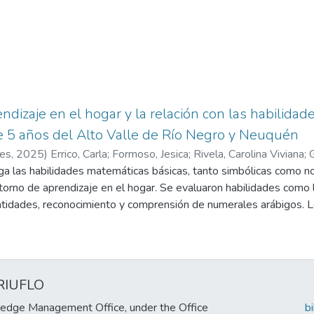
ndizaje en el hogar y la relación con las habilida
e 5 años del Alto Valle de Río Negro y Neuquén
res
,
2025
)
Errico, Carla
;
Formoso, Jesica
;
Rivela, Carolina Viviana
;
G
ga las habilidades matemáticas básicas, tanto simbólicas como no
ntorno de aprendizaje en el hogar. Se evaluaron habilidades como l
antidades, reconocimiento y comprensión de numerales arábigos. 
reas de estimación y reconocimiento numérico, destacando que la 
gar se correlaciona positivamente con el desarrollo de estas habi
 su percepción sobre la importancia de la enseñanza de las mate
iento en las habilidades evaluadas. Estos resultados sugieren que
RIUFLO
icas en el hogar es fundamental para fomentar habilidades mate
edge Management Office, under the Office
b