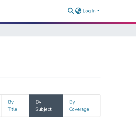
Log In
By
By
By
Title
Subject
Coverage
PRIMERA INFANCIA"