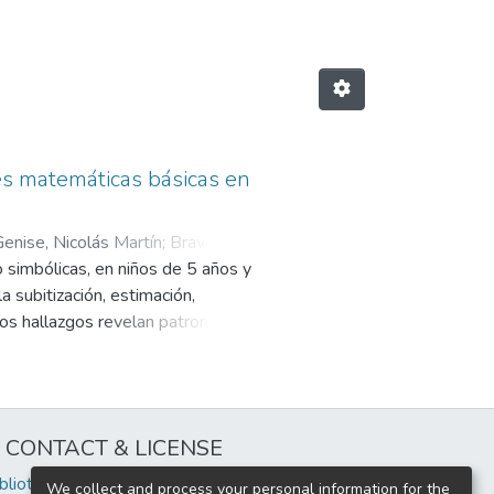
des matemáticas básicas en
enise, Nicolás Martín
;
Bravo,
 simbólicas, en niños de 5 años y
a subitización, estimación,
Los hallazgos revelan patrones
frecuencia de actividades
lidades. En contraste, la actitud
máticas no mostraron un impacto
 la práctica regular de
CONTACT & LICENSE
máticas en los primeros años de
iblioteca@uflouniversidad.edu.ar
We collect and process your personal information for the