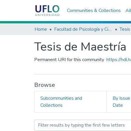
Communities & Collections
Al
Home
Facultad de Psicología y Ciencias Sociales
Tesis
Tesis de Maestría
Permanent URI for this community
https://hdl
Browse
Subcommunities and
By Issue
Collections
Date
Browsing Tesis de Maest