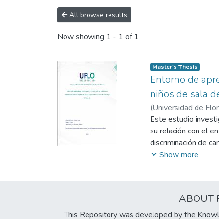
All browse results
Now showing
1 - 1 of 1
Master's Thesis
Entorno de apre
niños de sala d
(
Universidad de Flo
Marcela
Este estudio investi
su relación con el e
discriminación de c
significativos en ta
Show more
matemáticas en el ho
de los cuidadores y
notable en el rendim
ABOUT 
actividades matemát
vida.
This Repository was developed by the Knowl