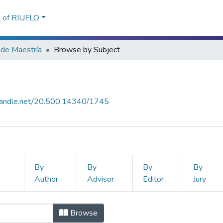
l of RIUFLO
 de Maestría
Browse by Subject
.handle.net/20.500.14340/1745
By
By
By
By
Author
Advisor
Editor
Jury
ría by Subject "EDUCACION DE LA 
Browse