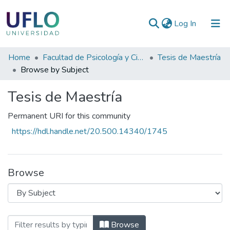
(current)
Log In
Communities
Home
Facultad de Psicología y Ciencias Sociales
Tesis de Maestría
&
Browse by Subject
Collections
Tesis de Maestría
All of RIUFLO
Permanent URI for this community
https://hdl.handle.net/20.500.14340/1745
Browse
Browsing Tesis de Maestría by Subjec
Browse