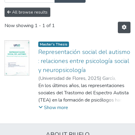
All browse results
Now showing
1 - 1 of 1
Master's Thesis
Representación social del autismo
: relaciones entre psicología social
y neuropsicología
(
Universidad de Flores
,
2025
)
García,
Priscila
En los últimos años, las representaciones
;
Marzetti, Mónica Beatriz
;
De Souza
Godinho, Selediana
sociales del Trastorno del Espectro Autista
;
Baró, Silvana
;
Bernárdez, Sara
(TEA) en la formación de psicólogos han
;
Portela, Yeda
cobrado relevancia debido al impacto
Show more
directo que tienen en la atención y
tratamiento de personas con autismo. Este
estudio se propone analizar las
ABOUT RIUFLO