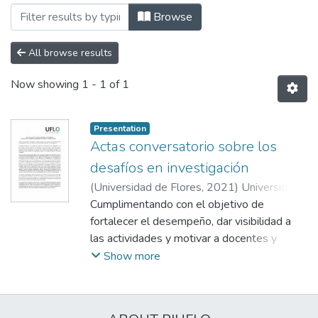
Browsing Facultad de Psicología y Cie
Browse
All browse results
Now showing
1 - 1 of 1
Presentation
Actas conversatorio sobre los
desafíos en investigación
(
Universidad de Flores
,
2021
)
Universidad
de Flores. Facultad de Psicología y Ciencias
Cumplimentando con el objetivo de
Sociales
fortalecer el desempeño, dar visibilidad a
;
Universidad de Flores. Secretaría
de Investigación
las actividades y motivar a docentes y
;
Del Col, Fabiana Alejandra
;
Baró, Silvana
estudiantes a acercarse a las
;
Jiménez, María Victoria
;
Show more
Losada, Analía Verónica
investigaciones que se llevan adelante
;
Labrit, Beatriz
;
Etcheverry Domeño, Lorena
desde la Facultad de Psicología y Ciencias
;
Sorbara,
Sandra Estela
Sociales, como así también el presentar