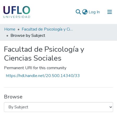
(current)
Log In
Communities
Home
Facultad de Psicología y Ciencias Sociales
&
Browse by Subject
Collections
Facultad de Psicología y
All of RIUFLO
Ciencias Sociales
Permanent URI for this community
https://hdl.handle.net/20.500.14340/33
Browse