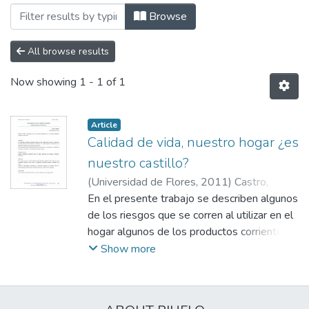
Browsing Facultad de Psicología y Cie
Browse
All browse results
Now showing
1 - 1 of 1
Article
Calidad de vida, nuestro hogar ¿es
nuestro castillo?
(
Universidad de Flores
,
2011
)
Castro,
Roberto
En el presente trabajo se describen algunos
de los riesgos que se corren al utilizar en el
hogar algunos de los productos corrientes.
Se muestra algunas normativas de la
Show more
legislación argentina para productos del
hogar. Se recomienda evitar la exposición
excesiva o innecesaria a los mismos y el