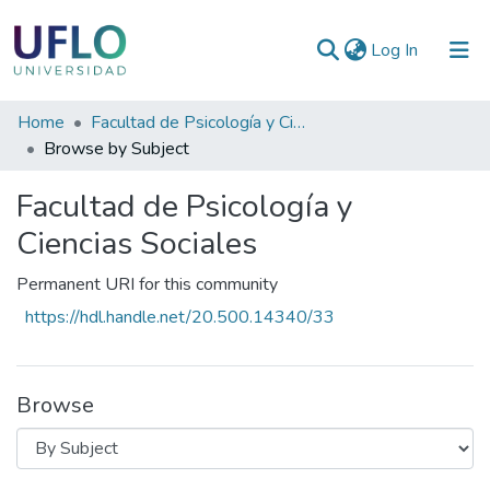
(current)
Log In
Communities
Home
Facultad de Psicología y Ciencias Sociales
&
Browse by Subject
Collections
Facultad de Psicología y
All of RIUFLO
Ciencias Sociales
Permanent URI for this community
https://hdl.handle.net/20.500.14340/33
Browse