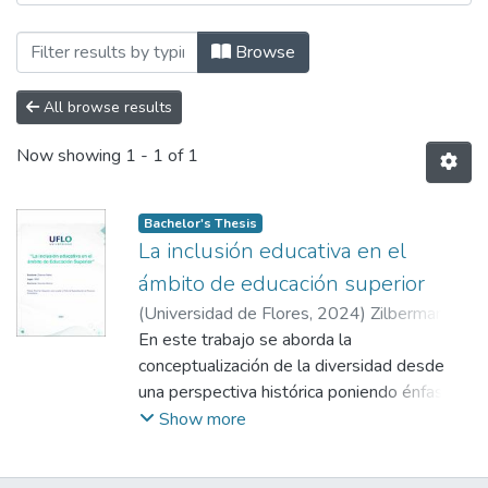
Browsing Especialización en Docencia e
Browse
All browse results
Now showing
1 - 1 of 1
Bachelor's Thesis
La inclusión educativa en el
ámbito de educación superior
(
Universidad de Flores
,
2024
)
Zilberman,
Melisa Denise
En este trabajo se aborda la
;
Damonte, Mariana
;
Gastaldo,
Zulma Gabriela
conceptualización de la diversidad desde
;
Enrico, Liliana
;
Delgado,
Mónica
una perspectiva histórica poniendo énfasis
en el ámbito educativo, haciendo foco en el
Show more
ámbito universitario. En diversos materiales
que presenta el Ministerio de Educación se