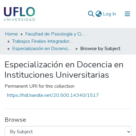
(current)
Log In
Communities
Home
Facultad de Psicología y Ciencias Sociales
&
Trabajos Finales Integradores (TFI) de Especialización
Collections
Especialización en Docencia en Instituciones Universitarias
Browse by Subject
All of RIUFLO
Especialización en Docencia en
Instituciones Universitarias
Permanent URI for this collection
https://hdl.handle.net/20.500.14340/1517
Browse