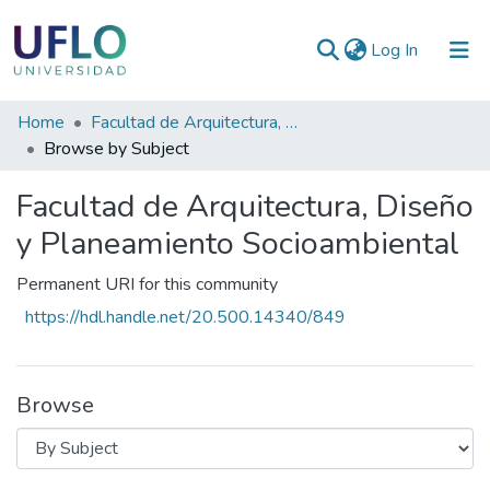
(current)
Log In
Communities
Home
Facultad de Arquitectura, Diseño y Planeamiento Socioambiental
&
Browse by Subject
Collections
Facultad de Arquitectura, Diseño
All of RIUFLO
y Planeamiento Socioambiental
Permanent URI for this community
https://hdl.handle.net/20.500.14340/849
Browse