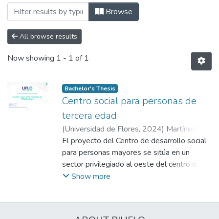
Browsing Facultad de Arquitectura, Di
Browse
All browse results
Now showing
1 - 1 of 1
Bachelor's Thesis
Centro social para personas de
tercera edad
(
Universidad de Flores
,
2024
)
Martínez,
Claudio
El proyecto del Centro de desarrollo social
;
Virzi, Andrés
para personas mayores se sitúa en un
sector privilegiado al oeste del centro de la
ciudad de Neuquén. Este entorno,
Show more
caracterizado por una combinación de áreas
residenciales, equipamientos comerciales y
de servicios, ofrece una infraestructura vial