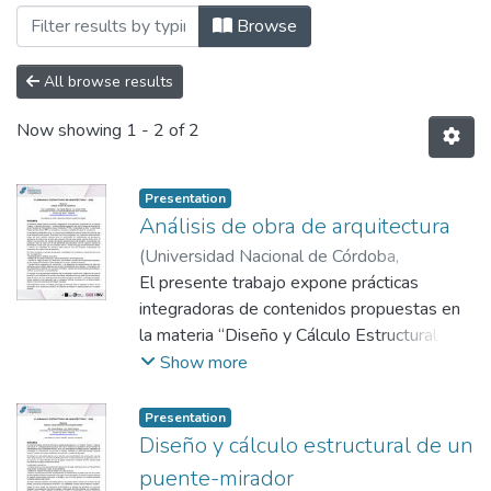
Browsing Facultad de Arquitectura, Di
Browse
All browse results
Now showing
1 - 2 of 2
Presentation
Análisis de obra de arquitectura
(
Universidad Nacional de Córdoba,
Argentina
El presente trabajo expone prácticas
,
2020
)
Bobeda, Cecilia
;
Berríos,
Natalia
integradoras de contenidos propuestas en
;
Portillo, Suyay
la materia “Diseño y Cálculo Estructural I”,
correspondiente al segundo año de la
Show more
carrera de Arquitectura de la Facultad de
Planeamiento Socio Ambiental (FPSA).
Presentation
Este trabajo se llevó a cabo hacia finales
Diseño y cálculo estructural de un
del ciclo lectivo 2021, y consistió en el
puente-mirador