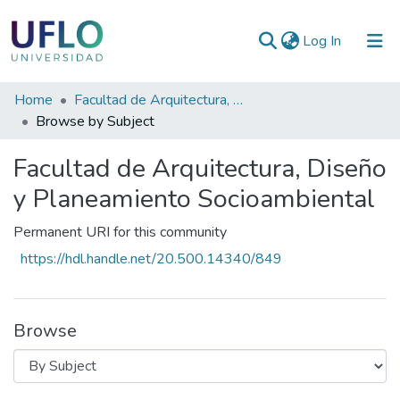
(current)
Log In
Communities
Home
Facultad de Arquitectura, Diseño y Planeamiento Socioambiental
&
Browse by Subject
Collections
Facultad de Arquitectura, Diseño
All of RIUFLO
y Planeamiento Socioambiental
Permanent URI for this community
https://hdl.handle.net/20.500.14340/849
Browse