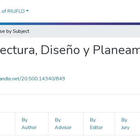
l of RIUFLO
se by Subject
tectura, Diseño y Planea
.handle.net/20.500.14340/849
By
By
By
By
Author
Advisor
Editor
Jury