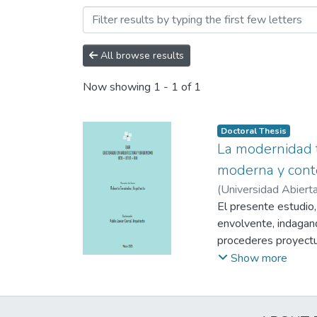
Browsing Facultad de Arq
All browse results
Now showing
1 - 1 of 1
Doctoral Thesis
La modernidad t
moderna y cont
(
Universidad Abierta
El presente estudio, 
envolvente, indagand
procederes proyectu
subyacente en el “Int
Show more
asistir a la paulatin
distintas envolventes