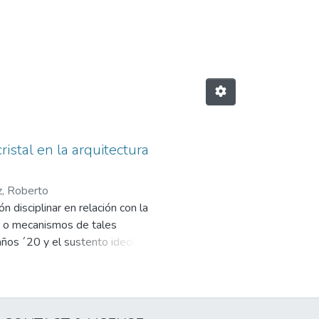
Socioambiental by Subject "CURTAIN
istal en la arquitectura
, Roberto
n disciplinar en relación con la
ias o mecanismos de tales
ños ´20 y el sustento ideológico
 “edificios de iluminación total”, y
ternativas para conformar las
 de la Plata.