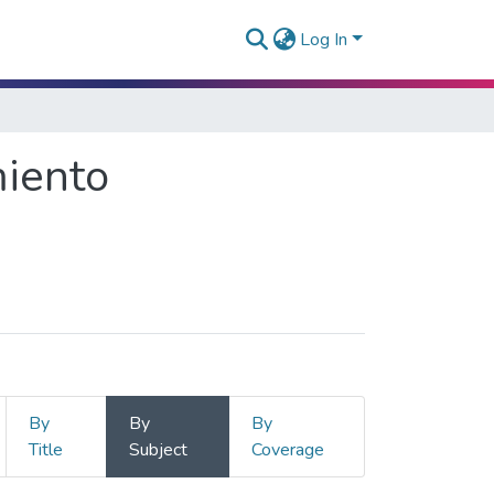
Log In
miento
By
By
By
Title
Subject
Coverage