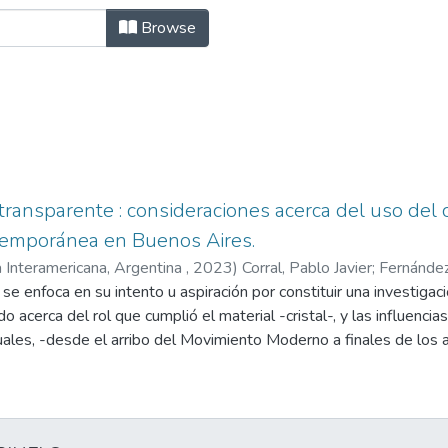
uitectura, Diseño y Planeamiento 
Browse
ransparente : consideraciones acerca del uso del cr
emporánea en Buenos Aires.
 Interamericana, Argentina
,
2023
)
Corral, Pablo Javier
;
Fernández
se enfoca en su intento u aspiración por constituir una investigació
o acerca del rol que cumplió el material -cristal-, y las influenc
ales, -desde el arribo del Movimiento Moderno a finales de los a
ernational Style”, que posibilitó el advenimiento hacia 1957 de los
a transformación del cerramiento cristalino hacia la búsqueda de al
 en curtain wall, que dieron o no, respuestas eficientes en el Rio