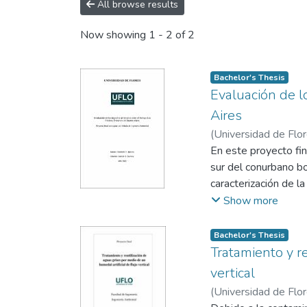
All browse results
Now showing
1 - 2 of 2
Bachelor's Thesis
Evaluación de l
Aires
(
Universidad de Flo
En este proyecto fin
sur del conurbano bo
caracterización de la
como también la eva
Show more
descripción de los c
recomendaciones par
Bachelor's Thesis
Tratamiento y re
vertical
(
Universidad de Flo