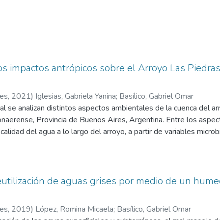
os impactos antrópicos sobre el Arroyo Las Piedra
res
,
2021
)
Iglesias, Gabriela Yanina
;
Basílico, Gabriel Omar
al se analizan distintos aspectos ambientales de la cuenca del ar
naerense, Provincia de Buenos Aires, Argentina. Entre los aspect
 calidad del agua a lo largo del arroyo, a partir de variables microb
luación de los impactos antrópicos sobre el Arroyo Las Piedras,
ambios en el uso del suelo en la última década. Con base en la 
a la mejora ambiental del área.
utilización de aguas grises por medio de un humedal
res
,
2019
)
López, Romina Micaela
;
Basílico, Gabriel Omar