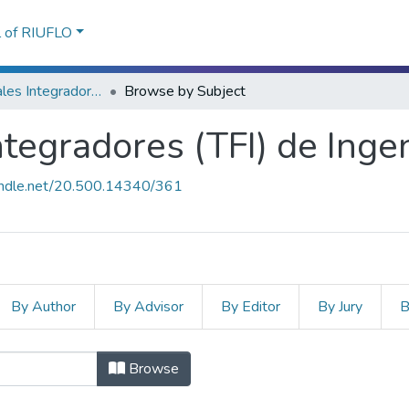
l of RIUFLO
Trabajos Finales Integradores (TFI) de Ingeniería Ambiental
Browse by Subject
ntegradores (TFI) de Inge
handle.net/20.500.14340/361
By Author
By Advisor
By Editor
By Jury
B
 Integradores (TFI) de Ingeniería 
Browse