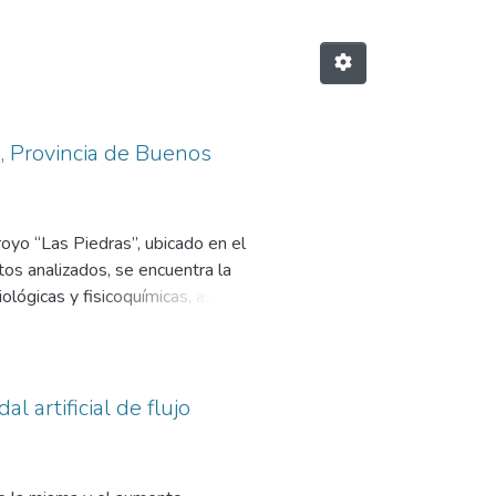
s, Provincia de Buenos
royo “Las Piedras”, ubicado en el
os analizados, se encuentra la
iológicas y fisicoquímicas, así
 Provincia de Buenos Aires
información generada se proponen
 artificial de flujo