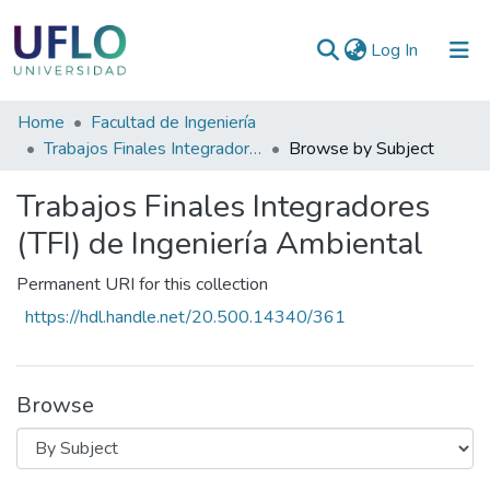
(current)
Log In
Communities
Home
Facultad de Ingeniería
&
Trabajos Finales Integradores (TFI) de Ingeniería Ambiental
Browse by Subject
Collections
Trabajos Finales Integradores
All of RIUFLO
(TFI) de Ingeniería Ambiental
Permanent URI for this collection
https://hdl.handle.net/20.500.14340/361
Browse