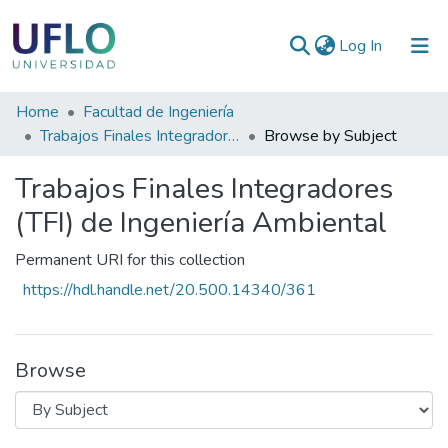
(current)
Log In
Communities
Home
Facultad de Ingeniería
&
Trabajos Finales Integradores (TFI) de Ingeniería Ambiental
Browse by Subject
Collections
Trabajos Finales Integradores
All of RIUFLO
(TFI) de Ingeniería Ambiental
Permanent URI for this collection
https://hdl.handle.net/20.500.14340/361
Browse