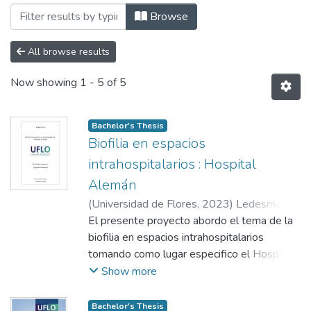
Browsing Trabajos Finales Integradores
Browse
All browse results
Now showing
1 - 5 of 5
Bachelor's Thesis
Biofilia en espacios
intrahospitalarios : Hospital
Alemán
(
Universidad de Flores
,
2023
)
Ledesma,
Julián Gonzalo
El presente proyecto abordo el tema de la
;
Faggi, Ana
biofilia en espacios intrahospitalarios
tomando como lugar especifico el Hospital
Alemán. Esta investigación tiene como
Show more
objetivo general analizar los espacios
verdes del Hospital Alemán desde la
Bachelor's Thesis