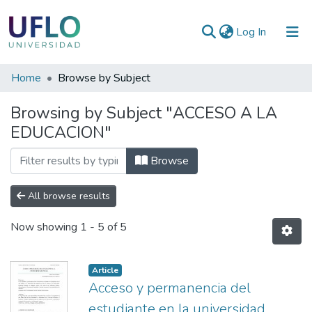
(current)
Log In
Communities
Home
Browse by Subject
&
Browsing by Subject "ACCESO A LA
Collections
EDUCACION"
All of RIUFLO
Browse
All browse results
Now showing
1 - 5 of 5
Article
Acceso y permanencia del
estudiante en la universidad