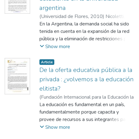
argentina
(
Universidad de Flores
,
2010
)
Nicoletti,
Víctor René
En la Argentina, la demanda social ha sido
tenida en cuenta en la expansión de la red
pública y la eliminación de restricciones para
el acceso a la Universidad, tendencia
Show more
alterada en distintas etapas, por razones de
naturaleza política, fluctuaciones en la
Article
asistencia financiera y cambios asociados a
De la oferta educativa pública a la
los mecanismos de admisión.
privada : ¿volvemos a la educación
elitista?
(
Fundación Internacional para la Educación la
Ciencia y la Tecnología, Ecuador
La educación es fundamental en un país,
,
2024
)
Ceberio, Marcelo R.
fundamentalmente porque capacita y
;
De la Cruz Gil, Ricardo
provee de recursos a sus integrantes para
adaptarse y desarrollarse con mayor éxito
Show more
en la vida. En Argentina, a partir del