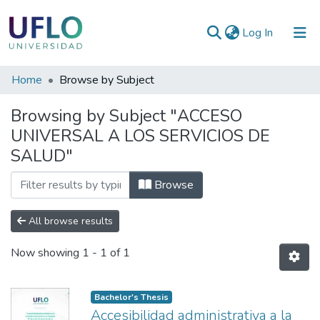
(current)
Log In
Communities
Home
Browse by Subject
&
Browsing by Subject "ACCESO
Collections
UNIVERSAL A LOS SERVICIOS DE
All of RIUFLO
SALUD"
Browse
All browse results
Now showing
1 - 1 of 1
Bachelor's Thesis
Accesibilidad administrativa a la