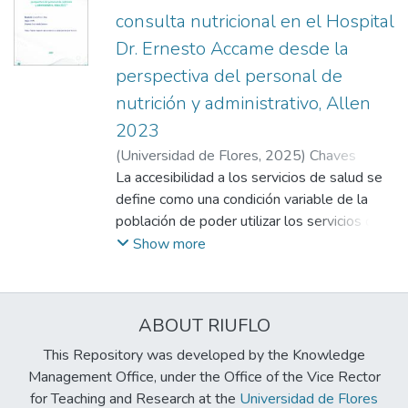
consulta nutricional en el Hospital
Dr. Ernesto Accame desde la
perspectiva del personal de
nutrición y administrativo, Allen
2023
(
Universidad de Flores
,
2025
)
Chaves
Kessel, Alma
La accesibilidad a los servicios de salud se
;
Salomone, Anabella
define como una condición variable de la
población de poder utilizar los servicios de
salud, es decir no solo basta con la
Show more
disponibilidad de instituciones y recursos,
sino que también de que las personas
puedan hacer uso de estos. Es así que,
ABOUT RIUFLO
cuando hablamos de accesibilidad
administrativa nos referimos a la
This Repository was developed by the Knowledge
organización y a la gestión de los propios
Management Office, under the Office of the Vice Rector
servicios de salud, lo cual comprende
for Teaching and Research at the
Universidad de Flores