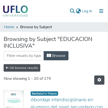
(current)
Log In
Communities
Home
Browse by Subject
&
Browsing by Subject "EDUCACION
Collections
INCLUSIVA"
All of RIUFLO
Browse
All browse results
Now showing
1 - 20 of 179
Bachelor's Thesis
Abordaje interdisciplinario en
alumnos del nivel secundario con