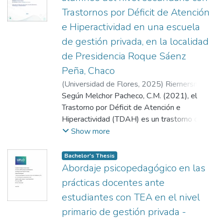
Trastornos por Déficit de Atención
e Hiperactividad en una escuela
de gestión privada, en la localidad
de Presidencia Roque Sáenz
Peña, Chaco
(
Universidad de Flores
,
2025
)
Riernersman,
Rocío Graciela
Según Melchor Pacheco, C.M. (2021), el
;
Damonte, Mariana
Trastorno por Déficit de Atención e
Hiperactividad (TDAH) es un trastorno del
neurodesarrollo que afecta a la población
Show more
infantil, muestra en las personas la falta de
atención, exceso de actividad motora e
Bachelor's Thesis
hiperactividad e impulsividad, que por
Abordaje psicopedagógico en las
consiguiente dificulta el rendimiento escolar
prácticas docentes ante
y su relación con las personas de su
estudiantes con TEA en el nivel
entorno. La finalidad de este trabajo fue
primario de gestión privada -
analizar cuáles son las acciones que lleva a