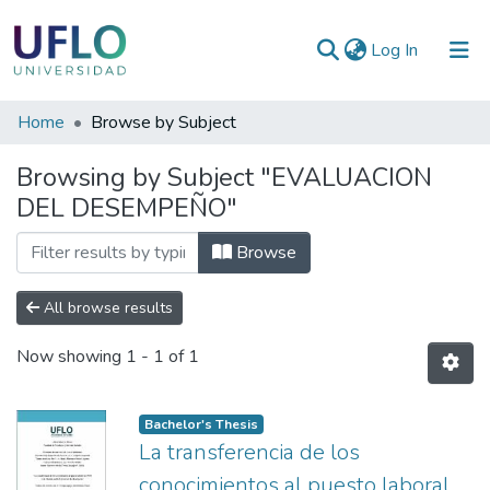
(current)
Log In
Communities
Home
Browse by Subject
&
Browsing by Subject "EVALUACION
Collections
DEL DESEMPEÑO"
All of RIUFLO
Browse
All browse results
Now showing
1 - 1 of 1
Bachelor's Thesis
La transferencia de los
conocimientos al puesto laboral