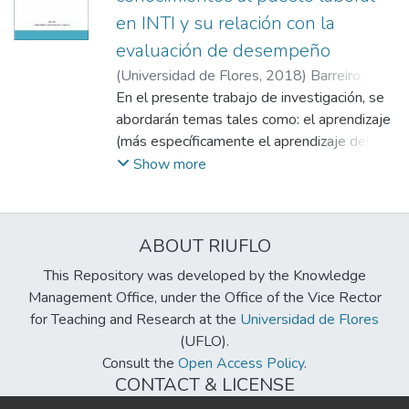
en INTI y su relación con la
evaluación de desempeño
(
Universidad de Flores
,
2018
)
Barreiro,
María Teresa
En el presente trabajo de investigación, se
;
Pérez Lugones, María
Florencia
abordarán temas tales como: el aprendizaje
;
Müller, Mariela
(más específicamente el aprendizaje del
adulto), el aporte al mismo que realizan las
Show more
nuevas ciencias de la conducta, las
dificultades que pueden suscitarse en dicho
proceso, las modalidades de aprendizaje, la
ABOUT RIUFLO
capacitación laboral y la evaluación de éstas
capacitaciones en sus distintos niveles (de
This Repository was developed by the Knowledge
reacción y transferencia al puesto laboral).
Management Office, under the Office of the Vice Rector
Asimismo, se realizarán propuestas, desde
for Teaching and Research at the
Universidad de Flores
una mirada psicopedagógica,
(UFLO).
fundamentando nuestro rol a través de la
Consult the
Open Access Policy
.
práctica y las necesidades institucionales
CONTACT & LICENSE
específicas. Las mismas se orientarán a la