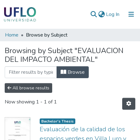
(current)
Log In
Communities
Home
Browse by Subject
&
Browsing by Subject "EVALUACION
Collections
DEL IMPACTO AMBIENTAL"
All of RIUFLO
Browse
All browse results
Now showing
1 - 1 of 1
Bachelor's Thesis
Evaluación de la calidad de los
espacios verdes en Villa Luro y