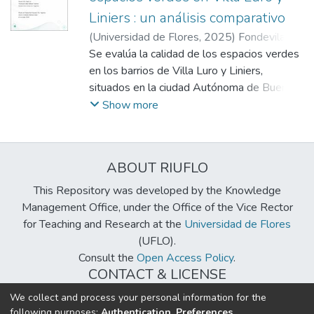
Liniers : un análisis comparativo
(
Universidad de Flores
,
2025
)
Fondevila
Villamayor, Javier
Se evalúa la calidad de los espacios verdes
;
Faggi, Ana
en los barrios de Villa Luro y Liniers,
situados en la ciudad Autónoma de Buenos
Aires. A través del uso de herramientas
Show more
geoespaciales como QGIS y metodologías
de verificación, se analizaron los aspectos
más significativos como la cantidad, calidad,
ABOUT RIUFLO
accesibilidad y percepción de la seguridad
de estas áreas, revelando desigualdades
This Repository was developed by the Knowledge
significativas entre ambos barrios. la
Management Office, under the Office of the Vice Rector
aplicación del Índice Compuesto de Calidad
for Teaching and Research at the
Universidad de Flores
(ICA), que integra dimensiones
(UFLO).
morfológicas, ambientales, funcionales y de
Consult the
Open Access Policy
.
seguridad e higiene, permitió identificar
CONTACT & LICENSE
deficiencias críticas en cobertura vegetal y
biblioteca@uflouniversidad.edu.ar
We collect and process your personal information for the
biodiversidad, así como limitaciones en
following purposes:
Authentication, Preferences,