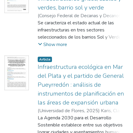
verdes, barrio sol y verde
(
Consejo Federal de Decanas y Decanos de
Ingeniería República Argentina
Se caracteriza el estado actual de las
,
2025
)
Zuñiga Mendoza, Clara Victoria
infraestructuras en tres sectores
;
Fernández
Ceci, Santiago
seleccionados de los barrios Sol y Verde y
;
Figueira, Analía
su extensión Los Hornos, José C. Paz,
Show more
Región Metropolitana de Buenos Aires, a
partir de la aplicación de una matriz de
Article
indicadores urbano-ambientales, para luego
Infraestructura ecológica en Mar
proponer líneas programáticas de mejora
del Plata y el partido de General
bajo la perspectiva de las Soluciones
Pueyrredón : análisis de
Basadas en la Naturaleza. Para alcanzar
instrumentos de planificación en
este objetivo se aplicó una metodología
cuali-cuantitativa que combinó el estudio de
las áreas de expansión urbana
documentos normativos, datos estadísticos,
(
Universidad de Flores
,
2025
)
Karis, Clara
registros audiovisuales, relevamientos en
María
La Agenda 2030 para el Desarrollo
;
Porta Bazán, Octavio
;
Zulaica, María
territorio y entrevistas a funcionarios del
Laura
Sostenible establece entre sus objetivos
gobierno municipal, con la aplicación de
lograr ciudades y asentamientos humanos