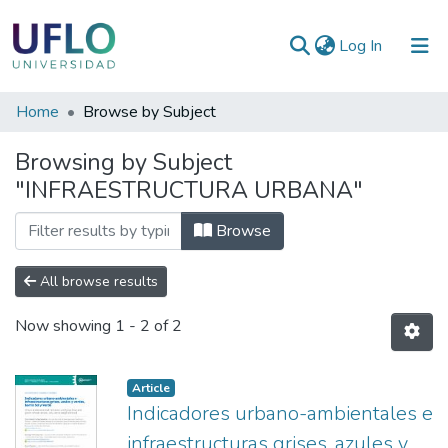
(current)
Log In
Communities
Home
Browse by Subject
&
Browsing by Subject
Collections
"INFRAESTRUCTURA URBANA"
All of RIUFLO
Browse
All browse results
Now showing
1 - 2 of 2
Article
Indicadores urbano-ambientales e
infraestructuras grises, azules y