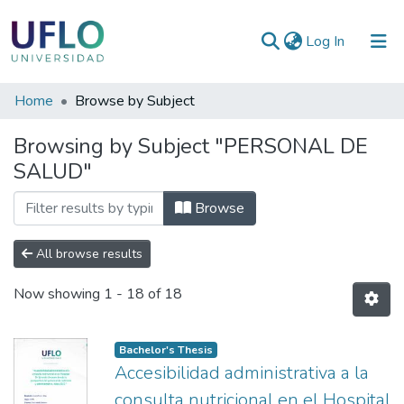
(current)
Log In
Communities
Home
Browse by Subject
&
Browsing by Subject "PERSONAL DE
Collections
SALUD"
All of RIUFLO
Browse
All browse results
Now showing
1 - 18 of 18
Bachelor's Thesis
Accesibilidad administrativa a la
consulta nutricional en el Hospital