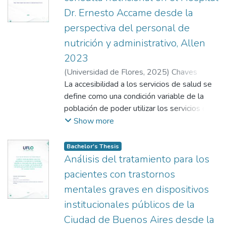
Dr. Ernesto Accame desde la
perspectiva del personal de
nutrición y administrativo, Allen
2023
(
Universidad de Flores
,
2025
)
Chaves
Kessel, Alma
La accesibilidad a los servicios de salud se
;
Salomone, Anabella
define como una condición variable de la
población de poder utilizar los servicios de
salud, es decir no solo basta con la
Show more
disponibilidad de instituciones y recursos,
sino que también de que las personas
Bachelor's Thesis
puedan hacer uso de estos. Es así que,
Análisis del tratamiento para los
cuando hablamos de accesibilidad
pacientes con trastornos
administrativa nos referimos a la
mentales graves en dispositivos
organización y a la gestión de los propios
institucionales públicos de la
servicios de salud, lo cual comprende
aquellos elementos que inciden en la
Ciudad de Buenos Aires desde la