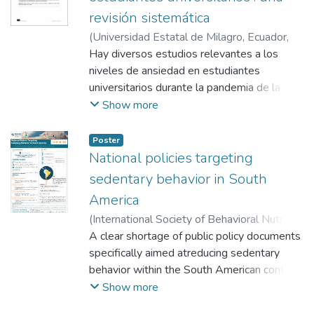
revisión sistemática
(
Universidad Estatal de Milagro, Ecuador
,
2022-05
Hay diversos estudios relevantes a los
)
Cortina Rodríguez, Gustavo G.
niveles de ansiedad en estudiantes
universitarios durante la pandemia de la
enfermedad COVID-19. En este trabajo de
Show more
investigación exhaustiva se logró obtener
considerable información para el análisis
Poster
sistemático de descubrimientos científicos
National policies targeting
por parte de una diversidad de
sedentary behavior in South
profesionales de la salud donde exponen
America
varios resultados sobre el tema en
(
International Society of Behavioral Nutrition
consideración. Se revisaron y analizaron 71
and Physical Activity
A clear shortage of public policy documents
,
2026
)
Alves Dos
artículos obtenidos de REDIB, SciELO,
Santos Pinheiro, Ingrid Kelly
specifically aimed atreducing sedentary
;
Martins, J.
;
De
PUBMED y Portal Regional en Salud
Roia, Gabriela
behavior within the South American context.
;
Cortinez-O’Ryan, Andrea
;
Organización Panamericana de la Salud
Ramírez Varela, A.
A confusion regarding the definition of the
;
Rodrigues Pereira da
Show more
vinculadas al constructo de: Ansiedad en los
Silva, Danilo
term, which may hinder the understanding of
Universitarios durante la Pandemia de