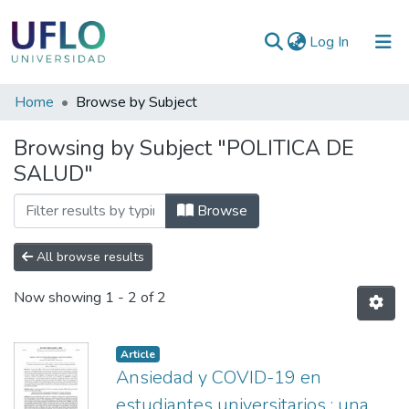
(current)
Log In
Communities
Home
Browse by Subject
&
Browsing by Subject "POLITICA DE
Collections
SALUD"
All of RIUFLO
Browse
All browse results
Now showing
1 - 2 of 2
Article
Ansiedad y COVID-19 en
estudiantes universitarios : una