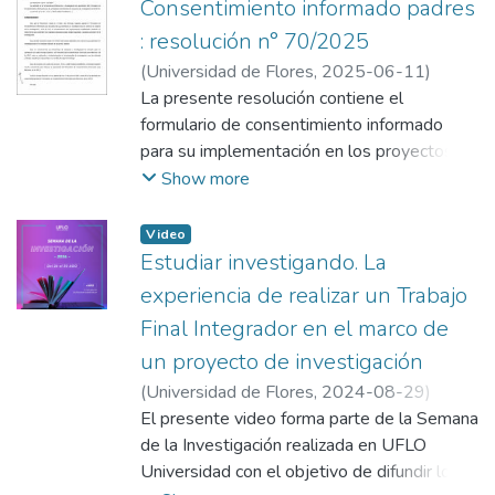
Consentimiento informado padres
: resolución n° 70/2025
(
Universidad de Flores
,
2025-06-11
)
Universidad de Flores. Consejo Superior
La presente resolución contiene el
formulario de consentimiento informado
para su implementación en los proyectos de
investigación que las distintas unidades
Show more
académicas desarrollan en el ámbito de
esta Universidad.
Video
Estudiar investigando. La
experiencia de realizar un Trabajo
Final Integrador en el marco de
un proyecto de investigación
(
Universidad de Flores
,
2024-08-29
)
Romero, Darío Fernando
El presente video forma parte de la Semana
;
Baigorria, Gustavo
Juan
de la Investigación realizada en UFLO
Universidad con el objetivo de difundir los