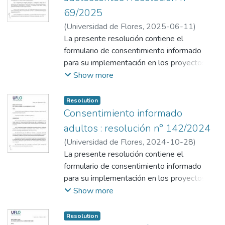
69/2025
(
Universidad de Flores
,
2025-06-11
)
Universidad de Flores. Consejo Superior
La presente resolución contiene el
formulario de consentimiento informado
para su implementación en los proyectos de
investigación que las distintas unidades
Show more
académicas desarrollan en el ámbito de
esta Universidad.
Resolution
Consentimiento informado
adultos : resolución n° 142/2024
(
Universidad de Flores
,
2024-10-28
)
Universidad de Flores. Consejo Superior
La presente resolución contiene el
formulario de consentimiento informado
para su implementación en los proyectos de
investigación que las distintas unidades
Show more
académicas desarrollan en el ámbito de
esta Universidad.
Resolution