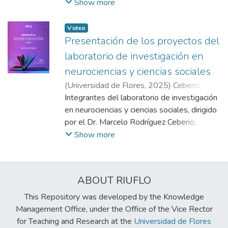
quehaceres de dicha comunidad científica.
Show more
Video
Presentación de los proyectos del
laboratorio de investigación en
neurociencias y ciencias sociales
(
Universidad de Flores
,
2025
)
Ceberio,
Marcelo R.
Integrantes del laboratorio de investigación
;
Daverio, Romina
;
Juárez, Sofía
;
Zermeño, Alan
en neurociencias y ciencias sociales, dirigido
;
Rodriguez Battaglini,
Florencia
por el Dr. Marcelo Rodríguez Ceberio,
;
Balma, Carolina Jael
;
Barbey,
Tomás
repasan sus proyectos en curso. Estos son:
;
Dougulak, Cristian
;
Kraser, Paula
Show more
Carolina
"Agotamiento percibido en psicólogos/as
;
Jones, Gilda
;
Bettucci, Mariana
;
Solodovsky, Maricel
clínicos/as de Argentina que trabajan en
;
Calligaro, Carolina
;
Wild, Catalina
forma remota", "Competencias y estilos
;
Serra, Franju
ABOUT RIUFLO
parentales de padres y madres argentinos
con hijos/as entre 8 y 12 años de edad",
This Repository was developed by the Knowledge
"Estrés postraumático en residentes de
Management Office, under the Office of the Vice Rector
Bahía Blanca tras la inundación de 2025" y
for Teaching and Research at the
Universidad de Flores