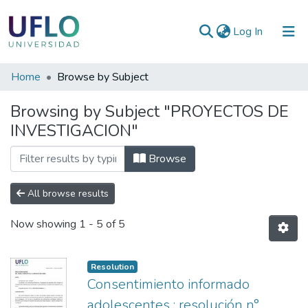
(current)
Log In
Communities
Home
Browse by Subject
&
Browsing by Subject "PROYECTOS DE
Collections
INVESTIGACION"
All of RIUFLO
Browse
All browse results
Now showing
1 - 5 of 5
Resolution
Consentimiento informado
adolescentes : resolución n°